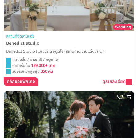
Wedding
สถานที่จัดงานแต่ง
Benedict studio
Benedict Studio (เบเนดิกต์ สตูดิโอ) สถานที่จัดงานแต่งงา […]
คลองจั่น / บางกะปิ / กรุงเทพ
ราคาเริ่มต้น
139,000+ บาท
รองรับแขกสูงสุด
350 คน
คลิกขอแพ็กเกจ
ดูรายละเอียด