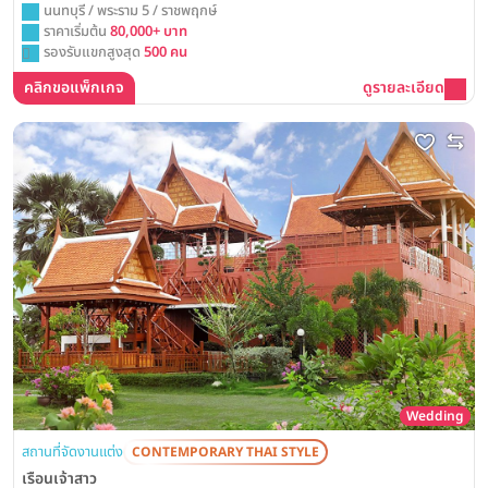
นนทบุรี / พระราม 5 / ราชพฤกษ์
ราคาเริ่มต้น
80,000+ บาท
รองรับแขกสูงสุด
500 คน
คลิกขอแพ็กเกจ
ดูรายละเอียด
Wedding
สถานที่จัดงานแต่ง
CONTEMPORARY THAI STYLE
เรือนเจ้าสาว