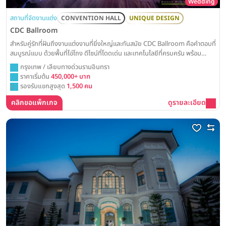
Wedding
สถานที่จัดงานแต่ง
CONVENTION HALL
UNIQUE DESIGN
CDC Ballroom
สำหรับคู่รักที่ฝันถึงงานแต่งงานที่ยิ่งใหญ่และทันสมัย CDC Ballroom คือคำตอบที่
สมบูรณ์แบบ ด้วยพื้นที่โอ่โถง ดีไซน์ที่โดดเด่น และเทคโนโลยีที่ครบครัน พร้อม
เนรมิตทุกจินตนาการของคุณให้เป็นจริงอย่างน่าประทับใจ
กรุงเทพ / เลียบทางด่วนรามอินทรา
ราคาเริ่มต้น
450,000+ บาท
รองรับแขกสูงสุด
1,500 คน
คลิกขอแพ็กเกจ
ดูรายละเอียด