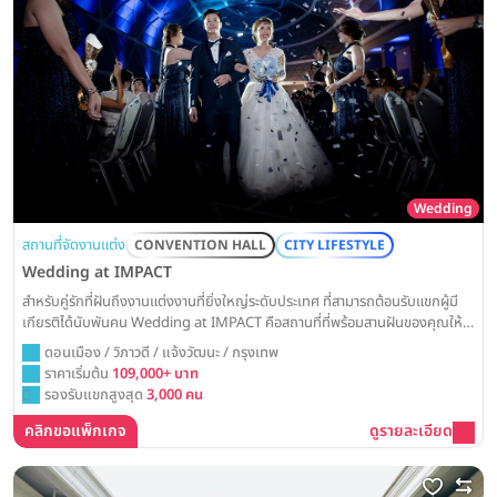
Wedding
สถานที่จัดงานแต่ง
CONVENTION HALL
CITY LIFESTYLE
Wedding at IMPACT
สำหรับคู่รักที่ฝันถึงงานแต่งงานที่ยิ่งใหญ่ระดับประเทศ ที่สามารถต้อนรับแขกผู้มี
เกียรติได้นับพันคน Wedding at IMPACT คือสถานที่ที่พร้อมสานฝันของคุณให้
เป็นจริง ด้วยพื้นที่จัดเลี้ยงขนาดมหึมาและทีมงานมืออาชีพ
ดอนเมือง / วิภาวดี / แจ้งวัฒนะ / กรุงเทพ
ราคาเริ่มต้น
109,000+ บาท
รองรับแขกสูงสุด
3,000 คน
คลิกขอแพ็กเกจ
ดูรายละเอียด