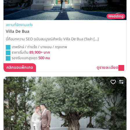
Wedding
สถานที่จัดงานแต่ง
Villa De Bua
นี่คือบทความ SEO ฉบับสมบูรณ์สำหรับ Villa De Bua (วิลล่า […]
เทพรักษ์ / ท่าแร้ง / บางเขน / กรุงเทพ
ราคาเริ่มต้น
89,900+ บาท
รองรับแขกสูงสุด
500 คน
คลิกขอแพ็กเกจ
ดูรายละเอียด