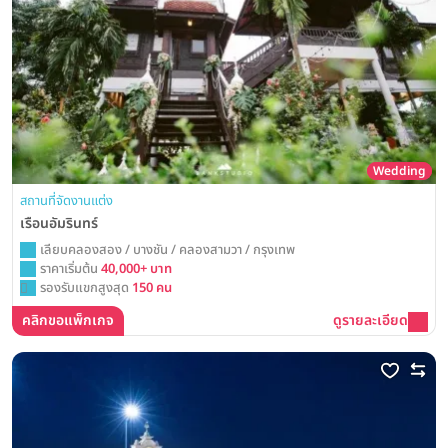
Wedding
สถานที่จัดงานแต่ง
เรือนอัมรินทร์
เลียบคลองสอง / บางชัน / คลองสามวา / กรุงเทพ
ราคาเริ่มต้น
40,000+ บาท
รองรับแขกสูงสุด
150 คน
คลิกขอแพ็กเกจ
ดูรายละเอียด