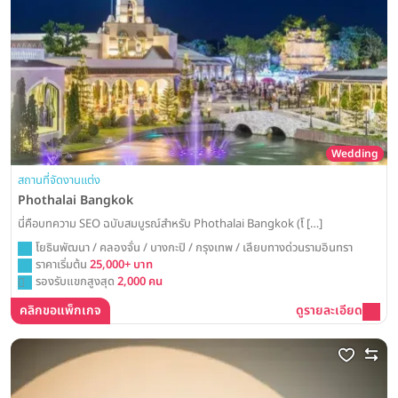
Wedding
สถานที่จัดงานแต่ง
Phothalai Bangkok
นี่คือบทความ SEO ฉบับสมบูรณ์สำหรับ Phothalai Bangkok (โ […]
โยธินพัฒนา / คลองจั่น / บางกะปิ / กรุงเทพ / เลียบทางด่วนรามอินทรา
ราคาเริ่มต้น
25,000+ บาท
รองรับแขกสูงสุด
2,000 คน
คลิกขอแพ็กเกจ
ดูรายละเอียด