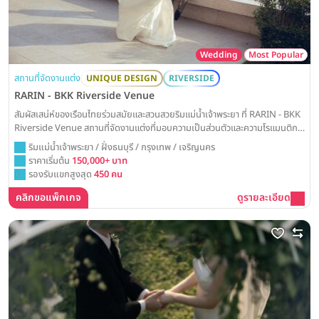
Wedding
Most Popular
สถานที่จัดงานแต่ง
UNIQUE DESIGN
RIVERSIDE
RARIN - BKK Riverside Venue
สัมผัสเสน่ห์ของเรือนไทยร่วมสมัยและสวนสวยริมแม่น้ำเจ้าพระยา ที่ RARIN - BKK
Riverside Venue สถานที่จัดงานแต่งที่มอบความเป็นส่วนตัวและความโรแมนติก
สูงสุด สำหรับวันสำคัญที่งดงามและอบอุ่นในหัวใจ
ริมแม่น้ำเจ้าพระยา / ฝั่งธนบุรี / กรุงเทพ / เจริญนคร
ราคาเริ่มต้น
150,000+ บาท
รองรับแขกสูงสุด
450 คน
คลิกขอแพ็กเกจ
ดูรายละเอียด