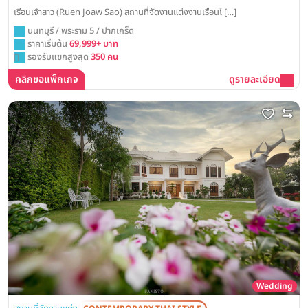
เรือนเจ้าสาว (Ruen Joaw Sao) สถานที่จัดงานแต่งงานเรือนไ […]
นนทบุรี / พระราม 5 / ปากเกร็ด
ราคาเริ่มต้น
69,999+ บาท
รองรับแขกสูงสุด
350 คน
คลิกขอแพ็กเกจ
ดูรายละเอียด
Wedding