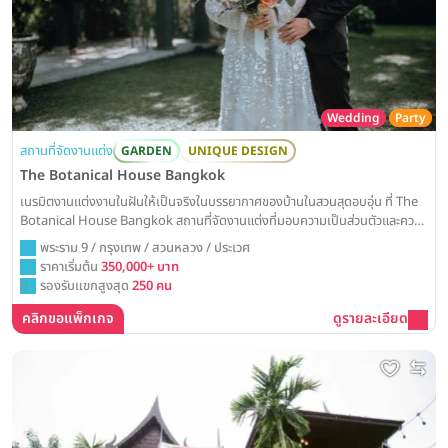
Wedding
Party
สถานที่จัดงานแต่ง
GARDEN
UNIQUE DESIGN
The Botanical House Bangkok
เนรมิตงานแต่งงานในฝันให้เป็นจริงในบรรยากาศของบ้านในสวนสุดอบอุ่น ที่ The
Botanical House Bangkok สถานที่จัดงานแต่งที่มอบความเป็นส่วนตัวและความ
โรแมนติก ให้คุณได้เฉลิมฉลองวันสำคัญกับคนใกล้ชิดอย่างมีความสุขที่สุด
พระราม 9 / กรุงเทพ / สวนหลวง / ประเวศ
ราคาเริ่มต้น
350,000+ บาท
รองรับแขกสูงสุด
250 คน
คลิกขอแพ็กเกจ
ดูรายละเอียด