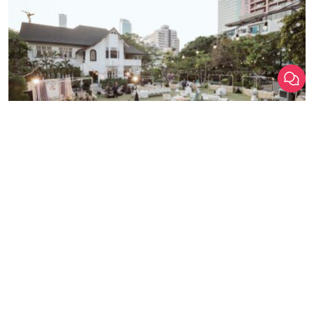
เลือก
1
รายการ
เปรียบเทียบ
Wedding
สถานที่จัดงานแต่ง
CONTEMPORARY THAI STYLE
Baan Dusit Thani
Baan Dusit Thani สถานที่จัดงานแต่งงานสไตล์วินเทจ ย่านสา […]
ศาลาแดง / สีลม / กรุงเทพ
ราคาเริ่มต้น
199,900+ บาท
รองรับแขกสูงสุด
300 คน
คลิกขอแพ็กเกจ
ดูรายละเอียด