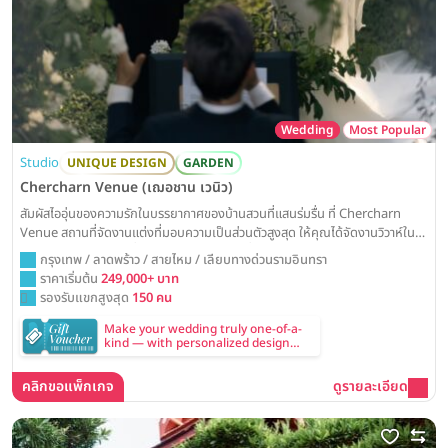
Wedding
Most Popular
Studio
UNIQUE DESIGN
GARDEN
Chercharn Venue (เฌอชาน เวนิว)
สัมผัสไออุ่นของความรักในบรรยากาศของบ้านสวนที่แสนร่มรื่น ที่ Chercharn
Venue สถานที่จัดงานแต่งที่มอบความเป็นส่วนตัวสูงสุด ให้คุณได้จัดงานวิวาห์ใน
สวนสวย ท่ามกลางคนที่คุณรัก เหมือนจัดงานที่บ้านของคุณเอง
กรุงเทพ / ลาดพร้าว / สายไหม / เลียบทางด่วนรามอินทรา
ราคาเริ่มต้น
249,000+ บาท
รองรับแขกสูงสุด
150 คน
Make your wedding truly one-of-a-
kind — with personalized design
included in every Summer Sunde'
decoration package
คลิกขอแพ็กเกจ
ดูรายละเอียด