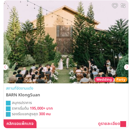
Wedding
Party
สถานที่จัดงานแต่ง
BARN KlongSuan
สมุทรปราการ
ราคาเริ่มต้น
195,000+ บาท
รองรับแขกสูงสุด
300 คน
คลิกขอแพ็กเกจ
ดูรายละเอียด