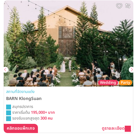
Wedding
Party
สถานที่จัดงานแต่ง
BARN KlongSuan
สมุทรปราการ
ราคาเริ่มต้น
195,000+ บาท
รองรับแขกสูงสุด
300 คน
คลิกขอแพ็กเกจ
ดูรายละเอียด