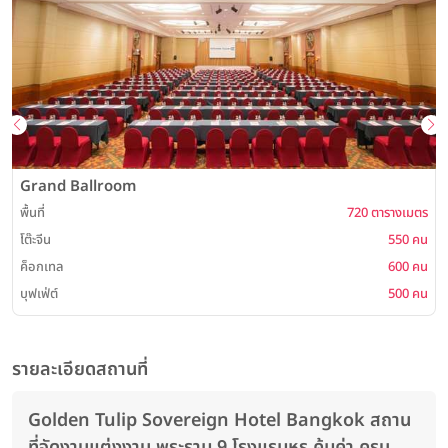
Grand Ballroom
พื้นที่
720 ตารางเมตร
พ
โต๊ะจีน
550 คน
ค็อกเทล
600 คน
บุฟเฟ่ต์
500 คน
รายละเอียดสถานที่
Golden Tulip Sovereign Hotel Bangkok สถาน
ที่จัดงานแต่งงาน พระราม 9 โรงแรมหรู คุ้มค่า ครบ