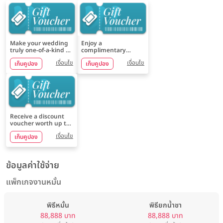
Make your wedding
Enjoy a
truly one-of-a-kind —
complimentary
with personalized
Welcome Drink (Juice
เงื่อนไข
เงื่อนไข
เก็บคูปอง
เก็บคูปอง
design included in
Bar Station) to greet
every Summer
your special guests
Sunde' decoration
package
Receive a discount
voucher worth up to
7,500 THB when
เงื่อนไข
เก็บคูปอง
booking Chercharn
Venue
ข้อมูลค่าใช้จ่าย
แพ็กเกจงานหมั้น
พิธีหมั้น
พิธียกน้ำชา
88,888 บาท
88,888 บาท