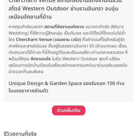
Chercharn Venue สถานที่จัดงานแต่งงานในสวน
สไตล์ Western Outdoor ย่านรามอินทรา อบอุ่น
เหมือนจัดงานที่บ้าน
หากคุณกำลังมองหา
สถานที่จัดงานแต่งงาน
ขนาดกะทัดรัด (Micro
Wedding) ที่ให้ความรู้สึกอบอุ่น เป็นกันเอง และมีดีไซน์ที่โดดเด่นไม่ซ้ำ
ใคร
Chercharn Venue (เฌอชาน เวนิว)
คือคำตอบที่ใช่สำหรับคู่รัก
สายชิคและสายมินิมอล ตั้งอยู่ในซอยรามอินทรา 65 (ย่านบางเขน เชื่อม
ต่อปทุมธานีได้ง่าย) ที่นี่คือสตูดิโอและเรือนหอสีขาวท่ามกลางสวนสวย ที่
พร้อมให้คุณ
จัดงานแต่ง
ในธีม Western Outdoor สุดเก๋ เปรียบ
เสมือนการเปิดบ้านต้อนรับเพื่อนสนิทและครอบครัวมาร่วมเฉลิมฉลองใน
ช่วงเวลาที่แสนพิเศษ
Unique Design & Garden Space รองรับแขก 150 ท่าน
ในบรรยากาศส่วนตัว
อ่านเพิ่มเติม
รีวิวสถานที่จริง