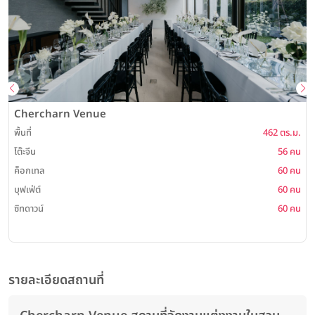
Chercharn Venue
พื้นที่
462 ตร.ม.
โต๊ะจีน
56 คน
พ
ค็อกเทล
60 คน
บุฟเฟ่ต์
60 คน
ซิทดาวน์
60 คน
รายละเอียดสถานที่