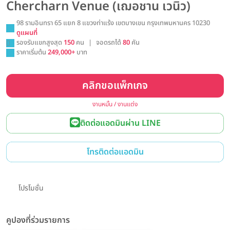
Chercharn Venue (เฌอชาน เวนิว)
98 รามอินทรา 65 แยก 8 แขวงท่าแร้ง เขตบางเขน กรุงเทพมหานคร 10230
ดูแผนที่
รองรับแขกสูงสุด
150
คน
|
จอดรถได้
80
คัน
ราคาเริ่มต้น
249,000+
บาท
คลิกขอแพ็กเกจ
งานหมั้น / งานแต่ง
ติดต่อแอดมินผ่าน LINE
โทรติดต่อแอดมิน
โปรโมชั่น
คูปองที่ร่วมรายการ