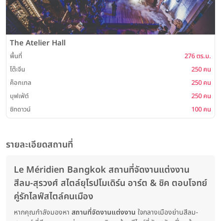
The Atelier Hall
พื้นที่
276 ตร.ม.
โต๊ะจีน
250 คน
ค็อกเทล
250 คน
บุฟเฟ่ต์
250 คน
ซิทดาวน์
100 คน
รายละเอียดสถานที่
Le Méridien Bangkok สถานที่จัดงานแต่งงาน
สีลม-สุรวงศ์ สไตล์ยุโรปโมเดิร์น อาร์ต & ชิค ตอบโจทย์
คู่รักไลฟ์สไตล์คนเมือง
หากคุณกำลังมองหา
สถานที่จัดงานแต่งงาน
ใจกลางเมืองย่านสีลม-