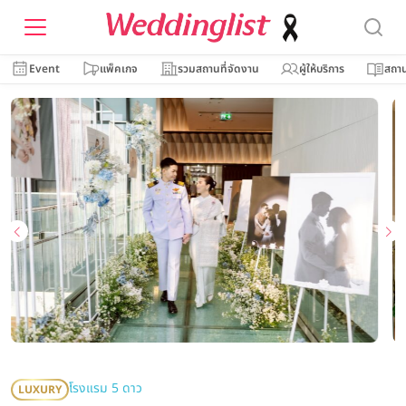
Event
แพ็คเกจ
รวมสถานที่จัดงาน
ผู้ให้บริการ
สถาน
โรงแรม 5 ดาว
LUXURY