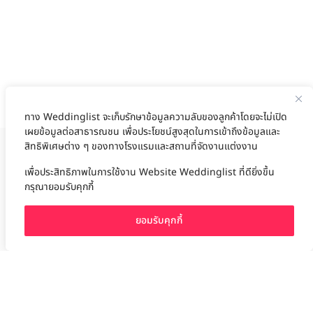
ทาง Weddinglist จะเก็บรักษาข้อมูลความลับของลูกค้าโดยจะไม่เปิด
เผยข้อมูลต่อสาธารณชน เพื่อประโยชน์สูงสุดในการเข้าถึงข้อมูลและ
สิทธิพิเศษต่าง ๆ ของทางโรงแรมและสถานที่จัดงานแต่งงาน
งานแต่ง
แต่งงาน
สถาน ที่ จัด งาน แต่งงาน
สถาน ที่ จัด งาน แต่ง
จัด งาน แต่ง
เพื่อประสิทธิภาพในการใช้งาน Website Weddinglist ที่ดียิ่งขึ้น
ฤกษ์แต่งงาน
ดูฤกษ์แต่งงาน
ฤกษ์แต่งงาน2569
ฤกษ์จดทะเบียนสมรส
กรุณายอมรับคุกกี้
ผู้ให้บริการจัดหาสถานที่งานแต่งงาน
การ์ด แต่งงาน
ชุด แต่งงาน
ชุด เจ้าสาว
ช่างแต่งหน้าเจ้าสาว
ของ ชำร่วย งาน แต่ง
ของ รับไหว้ งาน แต่ง
ชุด แต่งงาน เรียบๆ
ฉาก แต่งงาน
แบบ การ์ด แต่งงาน
งาน แต่ง ใน สวน
พิธี แต่งงาน
ยอมรับคุกกี้
จัดงานแต่งงาน งบ 200000
จัดงานแต่งงาน งบ 300000
จัดงานแต่งงาน งบ 500000
จัดงานแต่งงาน งบ 700000-1000000
The Eros Grand Wedding
Baan Dusit Thani
รัตนพิมาน
Tango Woods Studio
LA CHAPELLE
CDC Ballroom
Sindhorn Kempinski
Pullman
Chercharn
Le Méridien Bangkok
เรือนเจ้าสาว
VALA Hua Hin
Grande Centre Point
Wedding at IMPACT
Gaysorn Urban Resort
Kimpton Maa-Lai Bangkok
Grande Centre Point
เรือนนพเก้า
Nathong Banquet Hall
Movenpick BDMS
JW Marriott
คลิกขอแพ็กเกจ
SIAMDASADA เขาใหญ่
Arundara
Jim Thompson
Tolani เกาะกูด