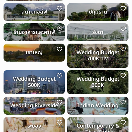
สนามกอล์ฟ
ปทุมธานี
ร้านอาหารและคาเฟ่
รัชดา
เขาใหญ่
Wedding Budget
700K-1M
Wedding Budget
Wedding Budget
500K
300K
Wedding Riverside
Indian Wedding
ระยอง
Contemporary &