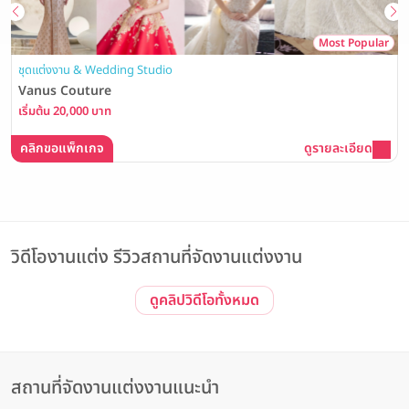
Most Popular
ชุดแต่งงาน & Wedding Studio
Vanus Couture
เริ่มต้น 20,000 บาท
คลิกขอแพ็กเกจ
ดูรายละเอียด
วิดีโองานแต่ง รีวิวสถานที่จัดงานแต่งงาน
ดูคลิปวิดีโอทั้งหมด
รีวิวโรงแรม Event
Event | ประทับใจไม่รู้จบ! รวมภาพบรรยากาศงาน The Magical of
Love #3 Wedding Open House ณ The Banquet Hall at
Nathong
The Banquet Hall at Nathong
สถานที่จัดงานแต่งงานแนะนำ