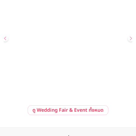
29 สิงหาคม 2569 - 30 สิงหาคม 2569
Hot Deal
Your Wedding, Your Way: Golden Promise Edition Wedding
Showcase ข้อเสนอสุดพิเศษ แพ็กเกจแต่งงานราคาเริ่มต้นเพียง
259,999 บาทสุทธิ ณ โรงแรม Avani Sukhumvit Bangkok
Avani Sukhumvit Bangkok
ลงทะเบียนร่วมงาน
ดูรายละเอียด
ดู Wedding Fair & Event ทั้งหมด