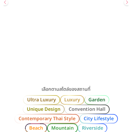
Wedding
Most Popular
สถานที่จัดงานแต่ง
UNIQUE DESIGN
GARDEN
Sailom Sangdad Homey Studio
สอบถามเพิ่มเติมหรือนัดเยี่ยมชมสถานที่ Line: @sailomsang […]
เลียบทางด่วนรามอินทรา / กรุงเทพ
ราคาเริ่มต้น
80,000+ บาท
รองรับแขกสูงสุด
300 คน
คลิกขอแพ็กเกจ
ดูรายละเอียด
เลือกตามสไตล์ของสถานที่
Ultra Luxury
Luxury
Garden
Unique Design
Convention Hall
Contemporary Thai Style
City Lifestyle
Beach
Mountain
Riverside