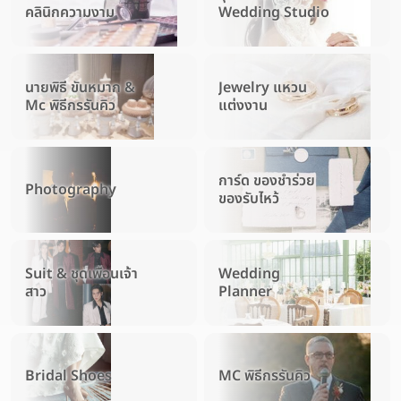
คลินิกความงาม
Wedding Studio
นายพิธี ขันหมาก &
Jewelry แหวน
Mc พิธีกรรันคิว
แต่งงาน
การ์ด ของชำร่วย
Photography
ของรับไหว้
Suit & ชุดเพื่อนเจ้า
Wedding
สาว
Planner
Bridal Shoes
MC พิธีกรรันคิว