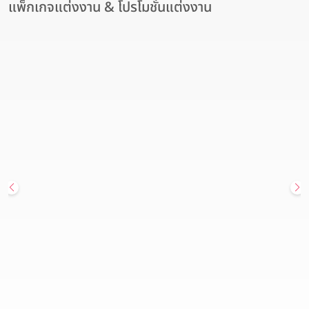
แพ็กเกจแต่งงาน & โปรโมชั่นแต่งงาน
สถานที่จัดงานแต่งงาน
Hot Deal
โรงแรมอวานี รัชดา กรุงเทพฯ เปิดมิติใหม่ของสถานที่จัดงานแต่งงาน
ใจกลางเมือง แพ็กเกจแต่งงาน เริ่มต้นเพียง 179,900 บาท
Avani Ratchada Bangkok Hotel (โรงแรมอวานี รัชดา กรุงเทพฯ)
วันนี้ - 31 ธันวาคม 2569
สนใจแพ็กเกจ
ดูรายละเอียด