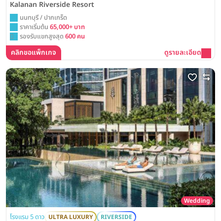
Kalanan Riverside Resort
นนทบุรี / ปากเกร็ด
ราคาเริ่มต้น
65,000+ บาท
รองรับแขกสูงสุด
600 คน
คลิกขอแพ็กเกจ
ดูรายละเอียด
Wedding
โรงแรม 5 ดาว
ULTRA LUXURY
RIVERSIDE