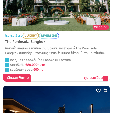
Wedding
โรงแรม 5 ดาว
LUXURY
RIVERSIDE
The Peninsula Bangkok
ให้สายน้ำแห่งเจ้าพระยาเป็นพยานในตำนานรักของคุณ ที่ The Peninsula
Bangkok สัมผัสที่สุดแห่งความหรูหราและโรแมนติก ไม่ว่าจะเป็นงานเลี้ยงในห้อง
บอลรูมที่สง่างาม หรือการเต้นรำใต้แสงดาวบนสนามหญ้าริมน้ำในฝัน
เจริญนคร / คลองต้นไทร / คลองสาน / กรุงเทพ
ราคาเริ่มต้น
680,000+ บาท
รองรับแขกสูงสุด
600 คน
คลิกขอแพ็กเกจ
ดูรายละเอียด