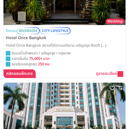
Wedding
โรงแรม
RIVERSIDE
CITY LIFESTYLE
Hotel Once Bangkok
Hotel Once Bangkok สถานที่จัดงานแต่งงาน เจริญกรุง Rooft […]
ริมแม่น้ำเจ้าพระยา / เจริญกรุง / กรุงเทพ
ราคาเริ่มต้น
75,000+ บาท
รองรับแขกสูงสุด
250 คน
คลิกขอแพ็กเกจ
ดูรายละเอียด