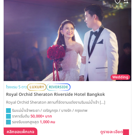
Wedding
โรงแรม 5 ดาว
LUXURY
RIVERSIDE
Royal Orchid Sheraton Riverside Hotel Bangkok
Royal Orchid Sheraton สถานที่จัดงานแต่งงานริมแม่น้ำเจ้า […]
ริมแม่น้ำเจ้าพระยา / เจริญกรุง / บางรัก / กรุงเทพ
ราคาเริ่มต้น
50,000+ บาท
รองรับแขกสูงสุด
1,000 คน
คลิกขอแพ็กเกจ
ดูรายละเอียด