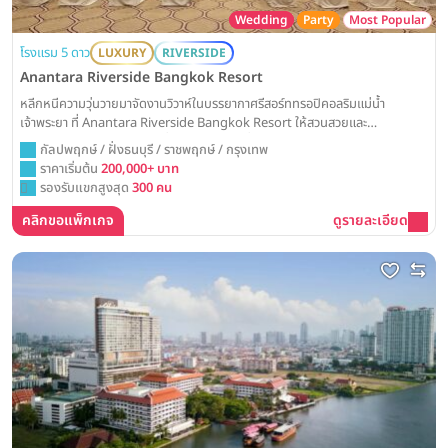
Wedding
Party
Most Popular
โรงแรม 5 ดาว
LUXURY
RIVERSIDE
Anantara Riverside Bangkok Resort
หลีกหนีความวุ่นวายมาจัดงานวิวาห์ในบรรยากาศรีสอร์ททรอปิคอลริมแม่น้ำ
เจ้าพระยา ที่ Anantara Riverside Bangkok Resort ให้สวนสวยและ
สถาปัตยกรรมไทยเป็นส่วนหนึ่งของวันสำคัญที่อบอวลไปด้วยความสุขและความ
กัลปพฤกษ์ / ฝั่งธนบุรี / ราชพฤกษ์ / กรุงเทพ
ร่มรื่น
ราคาเริ่มต้น
200,000+ บาท
รองรับแขกสูงสุด
300 คน
คลิกขอแพ็กเกจ
ดูรายละเอียด