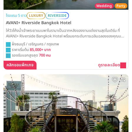
Wedding
Party
โรงแรม 5 ดาว
LUXURY
RIVERSIDE
AVANI+ Riverside Bangkok Hotel
ให้วิวโค้งน้ำเจ้าพระยาแบบพาโนรามาเป็นฉากหลังของงานแต่งงานสุดโมเดิร์น ที่
AVANI+ Riverside Bangkok Hotel พร้อมยกระดับการเฉลิมฉลองของคุณบน
รูฟท็อปบาร์สุดอลังการ เพื่อสร้างค่ำคืนที่น่าตื่นตาตื่นใจและโรแมนติกที่สุด
ฝั่งธนบุรี / เจริญนคร / กรุงเทพ
ราคาเริ่มต้น
85,000+ บาท
รองรับแขกสูงสุด
700 คน
คลิกขอแพ็กเกจ
ดูรายละเอียด