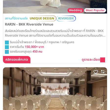
Wedding
Most Popular
สถานที่จัดงานแต่ง
UNIQUE DESIGN
RIVERSIDE
RARIN - BKK Riverside Venue
สัมผัสเสน่ห์ของเรือนไทยร่วมสมัยและสวนสวยริมแม่น้ำเจ้าพระยา ที่ RARIN - BKK
Riverside Venue สถานที่จัดงานแต่งที่มอบความเป็นส่วนตัวและความโรแมนติก
สูงสุด สำหรับวันสำคัญที่งดงามและอบอุ่นในหัวใจ
ริมแม่น้ำเจ้าพระยา / ฝั่งธนบุรี / กรุงเทพ / เจริญนคร
ราคาเริ่มต้น
150,000+ บาท
รองรับแขกสูงสุด
450 คน
คลิกขอแพ็กเกจ
ดูรายละเอียด