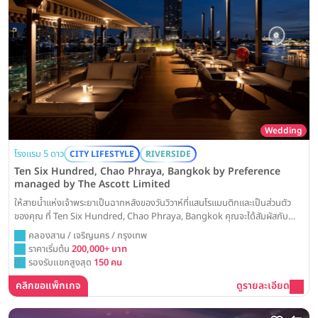
Wedding
โรงแรม 5 ดาว
CITY LIFESTYLE
RIVERSIDE
Ten Six Hundred, Chao Phraya, Bangkok by Preference
managed by The Ascott Limited
ให้สายน้ำแห่งเจ้าพระยาเป็นฉากหลังของวันวิวาห์ที่แสนโรแมนติกและเป็นส่วนตัว
ของคุณ ที่ Ten Six Hundred, Chao Phraya, Bangkok คุณจะได้สัมผัสกับ
ประสบการณ์การจัดงานแต่งงานในบรรยากาศสุดเอ็กซ์คลูซีฟ ไม่ว่าจะเป็นพิธีอบอุ่น
คลองสาน / เจริญนคร / กรุงเทพ
ในสวนสวยริมน้ำ หรือปาร์ตี้เฉลิมฉลองบนเรือ เพื่อสร้างความทรงจำอันล้ำค่าที่จะคง
ราคาเริ่มต้น
200,000+ บาท
อยู่ตลอดไป
รองรับแขกสูงสุด
150 คน
คลิกขอแพ็กเกจ
ดูรายละเอียด