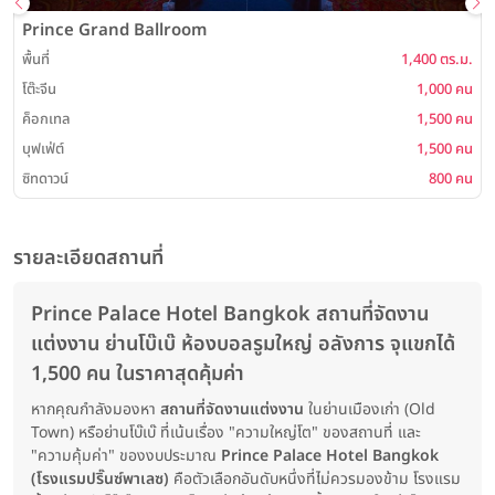
Prince Grand Ballroom
พ
พื้นที่
1,400 ตร.ม.
โต๊ะจีน
1,000 คน
ค็อกเทล
1,500 คน
บุฟเฟ่ต์
1,500 คน
ซิทดาวน์
800 คน
รายละเอียดสถานที่
Prince Palace Hotel Bangkok สถานที่จัดงาน
แต่งงาน ย่านโบ๊เบ๊ ห้องบอลรูมใหญ่ อลังการ จุแขกได้
1,500 คน ในราคาสุดคุ้มค่า
หากคุณกำลังมองหา
สถานที่จัดงานแต่งงาน
ในย่านเมืองเก่า (Old
Town) หรือย่านโบ๊เบ๊ ที่เน้นเรื่อง "ความใหญ่โต" ของสถานที่ และ
"ความคุ้มค่า" ของงบประมาณ
Prince Palace Hotel Bangkok
(โรงแรมปริ๊นซ์พาเลซ)
คือตัวเลือกอันดับหนึ่งที่ไม่ควรมองข้าม โรงแรม