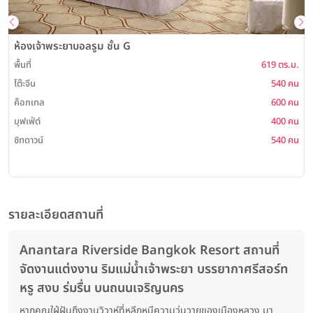
ห้องเจ้าพระยาบอลรูม ชั้น G
พื้นที่
619 ตร.ม.
โต๊ะจีน
540 คน
พ
ค็อกเทล
600 คน
บุฟเฟ่ต์
400 คน
ซิทดาวน์
540 คน
รายละเอียดสถานที่
Anantara Riverside Bangkok Resort สถานที่
จัดงานแต่งงาน ริมแม่น้ำเจ้าพระยา บรรยากาศรีสอร์ท
หรู สงบ ร่มรื่น บนถนนเจริญนคร
หากคุณใฝ่ฝันถึงงานวิวาห์ที่หลีกหนีความวุ่นวายของเมืองหลวง มา