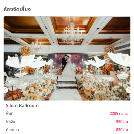
ห้องจัดเลี้ยง
Silom Ballroom
พื้นที่
2205 ตร.ม.
พ
โต๊ะจีน
550 คน
ค็อกเทล
850 คน