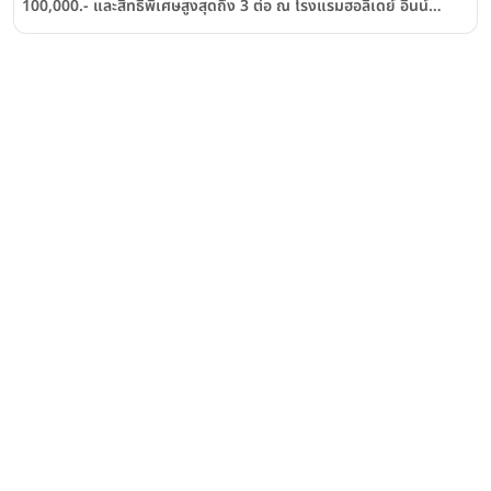
100,000.- และสิทธิพิเศษสูงสุดถึง 3 ต่อ ณ โรงแรมฮอลิเดย์ อินน์
กรุงเทพฯ สีลม