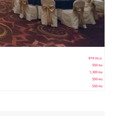
ล้านน
พื้นที่
814 ตร.ม.
โต๊ะจีน
550 คน
ค็อกเ
1,300 คน
บุฟเฟ่ต
550 คน
ซิทดาว
550 คน