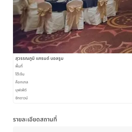
สุวรรณภูมิ แกรนด์ บอลรูม
พื้นที่
โต๊ะจีน
ค็อกเทล
บุฟเฟ่ต์
ซิทดาวน์
รายละเอียดสถานที่