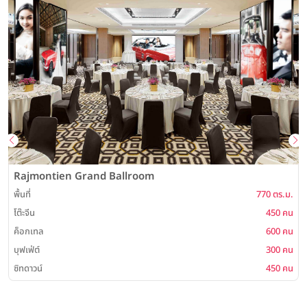
พ
Rajmontien Grand Ballroom
พื้นที่
770 ตร.ม.
โต๊ะจีน
450 คน
ค็อกเทล
600 คน
บุฟเฟ่ต์
300 คน
ซิทดาวน์
450 คน