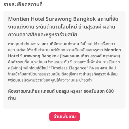
รายละเอียดสถานที่
Montien Hotel Surawong Bangkok สถานที่จัด
งานแต่งงาน ระดับตำนานโฉมใหม่ ย่านสุรวงศ์ ผสาน
ความคลาสสิกและหรูหราร่วมสมัย
หากคุณกำลังมองหา
สถานที่จัดงานแต่งงาน
ที่เปี่ยมไปด้วยเรื่องราว
และมนต์เสน่ห์ระดับตำนาน แต่ยังคงความทันสมัยและหรูหรา
Montien
Hotel Surawong Bangkok (โรงแรมมณเฑียร สุรวงศ์ กรุงเทพฯ)
คือคำตอบที่สมบูรณ์แบบ โรงแรมระดับ 5 ดาวแห่งนี้เพิ่งผ่านการรีโนเวท
ครั้งใหญ่ พลิกโฉมสู่ดีไซน์ "Timeless Elegance" ที่ผสมผสานศิลปะ
ไทยเข้ากับสถาปัตยกรรมร่วมสมัย ตั้งอยู่ใจกลางย่านธุรกิจสุรวงศ์-สีลม
พร้อมเนรมิตงานวิวาห์ของคุณให้สง่างามและน่าจดจำ
ห้องราชมณเฑียร แกรนด์ บอลรูม หรูหรา รองรับแขก 600
ท่าน
อ่านเพิ่มเติม