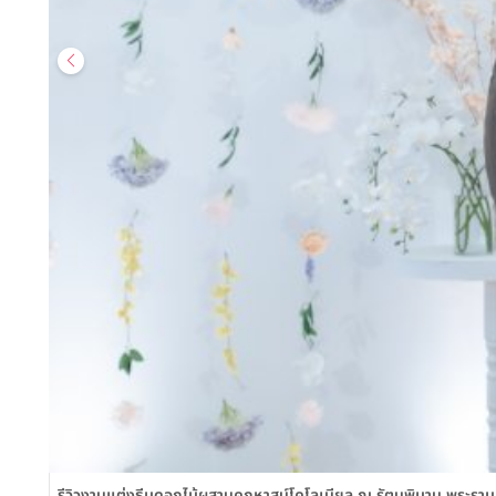
รีวิวงานแต่งธีมดอกไม้ผสานคฤหาสน์โคโลเนียล ณ รัตนพิมาน พระราม