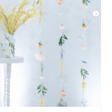
รีวิว