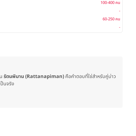
100-400 คน
โต๊ะจีน
-
ค็อกเ
60-250 คน
บุฟเฟ่ต
-
ซิทดาว
ัน
รัตนพิมาน (Rattanapiman)
คือคำตอบที่ใช่สำหรับคู่บ่าว
เป็นจริง