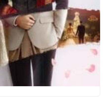
ชุดเจ้