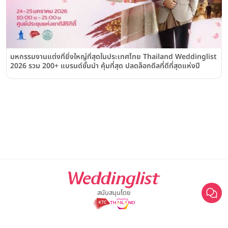
มหกรรมงานแต่งที่ยิ่งใหญ่ที่สุดในประเทศไทย Thailand Weddinglist
2026 รวม 200+ แบรนด์ชั้นนำ คุ้มที่สุด ปลดล็อกดีลที่ดีที่สุดแห่งปี
สนับสนุนโดย