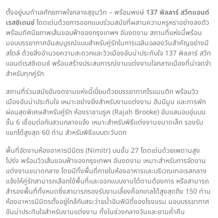
ตั้งอยู่บนทำเลศักยภาพใจกลางสุขุมวิท – พร้อมพงษ์
137 พิลลาร์ สวีทแอนด์
เรสซิเดนซ์
โดดเด่นด้วยการออกแบบร่วมสมัยที่ผสานความหรูหราอย่างลงตัว
พร้อมทัศนียภาพเส้นขอบฟ้าของกรุงเทพฯ อันงดงาม สถานที่แห่งนี้พร้อม
มอบบรรยากาศอันสมบูรณ์แบบสำหรับคู่รักในการเฉลิมฉลองวันสำคัญอย่างมี
สไตล์ ด้วยสิ่งอำนวยความสะดวกและวิวเมืองอันน่าประทับใจ 137 พิลลาร์ สวีท
แอนด์เรสซิเดนซ์ พร้อมสร้างประสบการณ์งานแต่งงานใจกลางเมืองที่น่าจดจำ
สำหรับทุกคู่รัก
สถานที่ร่วมสมัยอันงดงามแห่งนี้เปี่ยมด้วยบรรยากาศโรแมนติก พร้อมวิว
เมืองอันน่าประทับใจ เหมาะอย่างยิ่งสำหรับงานแต่งงาน ฮันนีมูน และการพัก
ผ่อนสุดพิเศษสำหรับคู่รัก ห้องราชาบรูค (Rajah Brooke) อันแสนอบอุ่นบน
ชั้น 6 เชื่อมต่อกับสวนกลางแจ้ง เหมาะสำหรับพิธีแต่งงานขนาดเล็ก รองรับ
แขกได้สูงสุด 60 ท่าน สำหรับพิธีแบบตะวันตก
พื้นที่จัดงานห้องอาหารนิมิตร (Nimitr) บนชั้น 27 โดดเด่นด้วยเพดานสูง
โปร่ง พร้อมวิวเส้นขอบฟ้าของกรุงเทพฯ อันงดงาม เหมาะสำหรับการจัดงาน
แต่งงานขนาดกลาง โดยมีทั้งพื้นที่ภายในห้องอาหารและบริเวณเทอเรสกลาง
แจ้งให้คู่รักสามารถเลือกใช้พื้นที่และออกแบบงานได้ตามต้องการ หรือสามารถ
สำรองพื้นที่ทั้งหมดซึ่งสามารถรองรับงานเลี้ยงค็อกเทลได้สูงสุดถึง 150 ท่าน
ห้องอาหารนิมิตรตั้งอยู่ใกล้กับสระว่ายน้ำอินฟินิตี้ของโรงแรม มอบบรรยากาศ
อันน่าประทับใจสำหรับงานแต่งงาน ทั้งในช่วงกลางวันและยามค่ำคืน