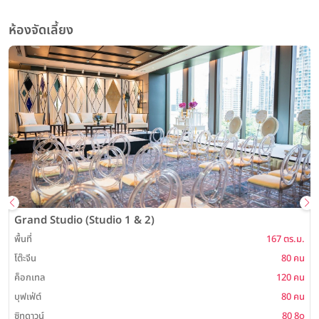
ห้องจัดเลี้ยง
Grand Studio (Studio 1 & 2)
พื้นที่
167 ตร.ม.
พ
โต๊ะจีน
80 คน
ค็อกเทล
120 คน
บุฟเฟ่ต์
80 คน
ซิทดาวน์
80 8o