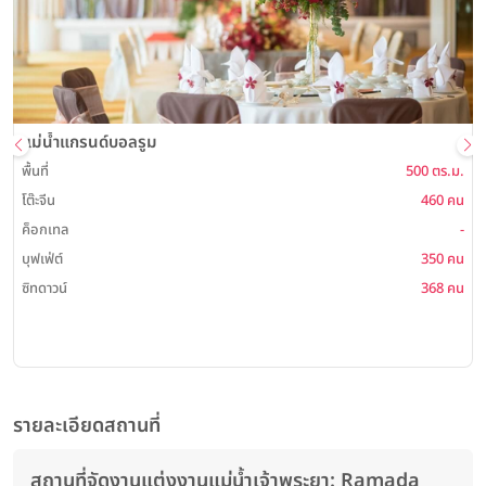
แม่น้ำแกรนด์บอลรูม
พ
พื้นที่
500 ตร.ม.
โต๊ะจีน
460 คน
ค็อกเทล
-
บุฟเฟ่ต์
350 คน
ซิทดาวน์
368 คน
รายละเอียดสถานที่
สถานที่จัดงานแต่งงานแม่น้ำเจ้าพระยา: Ramada