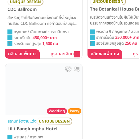
UNIQUE DESIGN
UNIQUE DESIGN
The Botanical House 
CDC Ballroom
เนรมิตงานแต่งงานในฝันให้เป็น
สำหรับคู่รักที่ฝันถึงงานแต่งงานที่ยิ่งใหญ่และ
บรรยากาศของบ้านในสวนสุดอบอุ
ทันสมัย CDC Ballroom คือคำตอบที่สมบูรณ์
Botanical House Bangkok ส
แบบ ด้วยพื้นที่โอ่โถง ดีไซน์ที่โดดเด่น และ
พระราม 9 / กรุงเทพ / สวน
กรุงเทพ / เลียบทางด่วนรามอินทรา
แต่งที่มอบความเป็นส่วนตัวแล
เทคโนโลยีที่ครบครัน พร้อมเนรมิตทุก
ราคาเริ่มต้น
350,000+ บา
ราคาเริ่มต้น
450,000+ บาท
ให้คุณได้เฉลิมฉลองวันสำคัญกั
จินตนาการของคุณให้เป็นจริงอย่างน่าประทับใจ
รองรับแขกสูงสุด
250 คน
รองรับแขกสูงสุด
1,500 คน
อย่างมีความสุขที่สุด
คลิกขอแพ็กเกจ
ดูรายละเอียด
คลิกขอแพ็กเกจ
ดูร
Wedding
Party
สถานที่จัดงานแต่ง
UNIQUE DESIGN
Lilit Banglumphu Hotel
พระนคร / กรุงเทพ