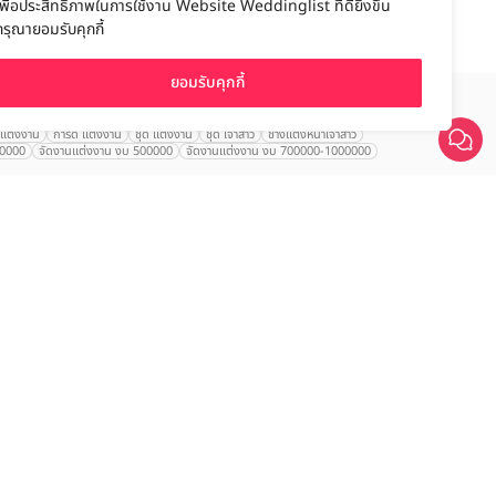
เพื่อประสิทธิภาพในการใช้งาน Website Weddinglist ที่ดียิ่งขึ้น
กรุณายอมรับคุกกี้
ยอมรับคุกกี้
เปรียบเทียบ
านแต่งงาน
การ์ด แต่งงาน
ชุด แต่งงาน
ชุด เจ้าสาว
ช่างแต่งหน้าเจ้าสาว
00000
จัดงานแต่งงาน งบ 500000
จัดงานแต่งงาน งบ 700000-1000000
นเจ้าสาว
VALA Hua Hin
Grande Centre Point
Wedding at IMPACT
ใหญ่
Arundara
Jim Thompson
Tolani เกาะกูด
Chatrium Grand Bangkok
d Mercure Atrium
Le Meridien
Le Meridien
Charras Bhawan
ntien สุรวงศ์
Alexa Beach
U Sathorn
The Athenee
Hyatt Regency
otel
AETAS Lumpini
Eastin Grand พญาไท
Mandarin Hotel
ญ่
Sheraton Grande Sukhumvit
Le Meridien Suvarnabhumi
 Thana City Golf Resort Bangkok
Swissôtel Bangkok Ratchada
gsit
SC Park Hotel
Jasmine City Hotel
Marriott สุขุมวิท
mbrandt
Amari Watergate Bangkok
Grande Centre Point Sukhumvit 55
Wanda
Limon Villa เขาใหญ่
Marrakesh Hua Hin
t Hua Hin
Kalanan Riverside
Royal Princess
Crystal Jade Hotel Rayong
anner
After you
Mercure Ibis Sukhumvit 24