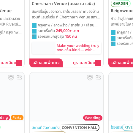
Chercharn Venue (เฌอชาน เวนิว)
GARDEN
 Venue
Reignwood
สัมผัสไออุ่นของความรักในบรรยากาศของบ้าน
สวนที่แสนร่มรื่น ที่ Chercharn Venue สถาน
มัยและสวนสวย
ก้าวเข้าสู่โลก
ที่จัดงานแต่งที่มอบความเป็นส่วนตัวสูงสุด ให้
- BKK Riverside
เทพนิยายในคฤ
กรุงเทพ / ลาดพร้าว / สายไหม / เลียบ
คุณได้จัดงานวิวาห์ในสวนสวย ท่ามกลางคนที่
อบความเป็นส่วน
Park พร้อมมอ
ทางด่วนรามอินทรา
ราคาเริ่มต้น
249,000+ บาท
ุรี / กรุงเทพ /
ลำลูกกา / 
คุณรัก เหมือนจัดงานที่บ้านของคุณเอง
ับวันสำคัญที่
ความเป็นส่วนตั
รองรับแขกสูงสุด
150 คน
ท
ราคาเริ่มต
ของคุณให้กลาย
รองรับแขก
Make your wedding truly
จดจำ
one-of-a-kind — with
personalized design
included in every
ายละเอียด
คลิกขอแพ็กเกจ
Summer Sunde'
ดูรายละเอียด
คลิกขอแพ็ก
decoration package
ding
Party
Wedding
โรงแรม
สถานที่จัดงานแต่ง
RIVE
CONVENTION HALL