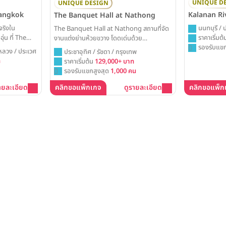
UNIQUE D
UNIQUE DESIGN
Bangkok
Kalanan Ri
The Banquet Hall at Nathong
จริงใน
นนทบุรี / 
The Banquet Hall at Nathong สถานที่จัด
่น ที่ The
ราคาเริ่มต
งานแต่งย่านห้วยขวาง โดดเด่นด้วย
ถานที่จัดงาน
รองรับแขก
Convention Hall ดีไซน์สวยงาม รองรับแขก
หลวง / ประเวศ
ประชาอุทิศ / รัชดา / กรุงเทพ
ะความโรแมนติก
สูงสุด 1,000 ท่าน พร้อมที่จอดรถสะดวกสบาย
ท
ราคาเริ่มต้น
129,000+ บาท
บคนใกล้ชิด
Weddinglist ได้รวบรวมข้อมูลแพ็คเกจและ
รองรับแขกสูงสุด
1,000 คน
ราคาสำหรับการจัดงานแต่ง ณ ทอง ไว้ให้ครบ
แล้วที่นี่
ายละเอียด
คลิกขอแพ็กเกจ
ดูรายละเอียด
คลิกขอแพ็ก