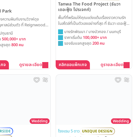
Tanwa The Food Project (ธันวา
เดอะฟู๊ด โปรเจกท์)
 Park
พื้นที่ที่พร้อมให้คุณแต่งแต้มเรื่องราวความรัก
แห่งความฝันกับงานวิวาห์ดุจ
ในสไตล์ที่เป็นตัวเองอย่างที่สุด ที่ ธันวา เดอะฟู๊ด
หาสน์ส่วนตัว ที่ Reignwood
โปรเจกท์ ทุกตารางนิ้วถูกออกแบบมาเพื่อ
บความหรูหรา อลังการ และ
บางรักพัฒนา / บางบัวทอง / นนทบุรี
ปทุมธานี
สร้างสรรค์โมเมนต์สุดพิเศษ ด้วยสถาปัตยกรรม
วสูงสุด เพื่อรังสรรค์วันสำคัญ
ราคาเริ่มต้น
100,000+ บาท
้น
500,000+ บาท
ดีไซน์โดดเด่นที่ผสานพื้นที่ indoor และ
เป็นตำนานรักที่ยิ่งใหญ่และน่า
รองรับแขกสูงสุด
200 คน
สูงสุด
800 คน
outdoor อย่างลงตัว ให้คุณเนรมิตงานวิวาห์
ในฝันที่อบอุ่นและเต็มไปด้วยรายละเอียดอันน่า
ประทับใจ
เกจ
ดูรายละเอียด
คลิกขอแพ็กเกจ
ดูรายละเอียด
Wedding
Wedding
โรงแรม 5 ดาว
RSIDE
UNIQUE DESIGN