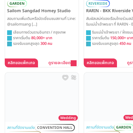
GARDEN
RIVERSIDE
Sailom Sangdad Homey Studio
RARIN - BKK Riverside
สอบถามเพิ่มเติมหรือนัดเยี่ยมชมสถานที่ Line:
สัมผัสเสน่ห์ของเรือนไทยร่วมส
@sailomsang […]
ริมแม่น้ำเจ้าพระยา ที่ RARIN 
Venue สถานที่จัดงานแต่งที่ม
เลียบทางด่วนรามอินทรา / กรุงเทพ
ริมแม่น้ำเจ้าพระยา / ฝั่งธนบ
ตัวและความโรแมนติกสูงสุด สำหร
ราคาเริ่มต้น
80,000+ บาท
เจริญนคร
ราคาเริ่มต้น
150,000+ บา
งดงามและอบอุ่นในหัวใจ
รองรับแขกสูงสุด
300 คน
รองรับแขกสูงสุด
450 คน
คลิกขอแพ็กเกจ
ดูรายละเอียด
คลิกขอแพ็กเกจ
ดูร
Wed
Wedding
สถานที่จัดงานแต่ง
สถานที่จัดงานแต่ง
GARDEN
CONVENTION HALL