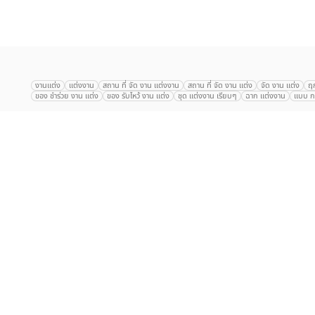
เลือก
1
รายการ
งานแต่ง
แต่งงาน
สถาน ที่ จัด งาน แต่งงาน
สถาน ที่ จัด งาน แต่ง
จัด งาน แต่ง
ฤ
ของ ชำร่วย งาน แต่ง
ของ รับไหว้ งาน แต่ง
ชุด แต่งงาน เรียบๆ
ฉาก แต่งงาน
แบบ กา
The Eros Grand Wedding
Baan Dusit Thani
รัตนพิมาน
Tango Woods Stud
Gaysorn Urban Resort
Kimpton Maa-Lai Bangkok
Grande Centre Point
The Peninsula Bangkok
TRUE ICON HALL
Reignwood Park
Graph Hotel
Courtyard
Conrad Bangkok
Hotel Nikko
The Sukosol
Millennium Hilt
Alexander Hotel
Crowne Plaza
Avana Grand Hotel and Convention Centr
Dusit Gourmet Event
Shanghai Mansion
RARIN
Novotel Siam Square
Centara Grand
Montien Riverside
Anantara Riverside
Century Park
G
Eastin Grand Hotel Sathorn
Prince Palace Hotel Bangkok
Tolani กุยบุรี
P
Arnoma Grand Bangkok
Radisson Blu Plaza Bangkok
ANA ANAN พัทยา
The Berkeley
AVANI+ Riverside Bangkok Hotel
ibis Styles
Hotel Nikko ชลบ
Marrakesh Hua Hin Resort & Spa
Hilton สุขุมวิท
Avani+ หัวหิน
S31 Sukhum
Chatrium Riverside Bangkok
My Beach Resort ภูเก็ต
Korean Artiz Studio 
สนับสนุนโดย