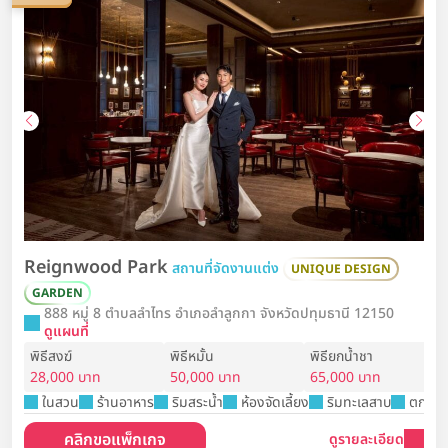
Reignwood Park
สถานที่จัดงานแต่ง
UNIQUE DESIGN
GARDEN
888 หมู่ 8 ตำบลลำไทร อำเภอลำลูกกา จังหวัดปทุมธานี 12150
ดูแผนที่
พิธีสงฆ์
พิธีหมั้น
พิธียกน้ำชา
28,000 บาท
50,000 บาท
65,000 บาท
ในสวน
ร้านอาหาร
ริมสระน้ำ
ห้องจัดเลี้ยง
ริมทะเลสาบ
ตกแต่ง
คลิกขอแพ็กเกจ
ดูรายละเอียด