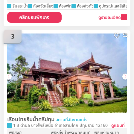
ริมสระน้ำ
ห้องจัดเลี้ยง
ห้องพัก
ห้องส่งตัว
อุปกรณ์แสงสีเสียง
คลิกขอแพ็กเกจ
ดูรายละเอียด
3
เรือนไทยริมน้ำศรีปทุม
สถานที่จัดงานแต่ง
1 3 ตำบล บางโพธิ์เหนือ อำเภอสามโคก ปทุมธานี 12160
ดูแผนที่
พิธีสงฆ์
พิธีหลั่งน้ำพระพุทธมนต์
พิธีแห่ขันหมาก