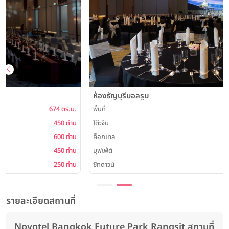
ห้องธัญบุรีบอลรูม
พื้นที่
322 ตร.ม.
โต๊ะจีน
250 ท่าน
ค็อกเทล
250 ท่าน
บุฟเฟ่ต์
180 ท่าน
ซิทดาวน์
172 ท่าน
รายละเอียดสถานที่
Novotel Bangkok Future Park Rangsit สถานที่