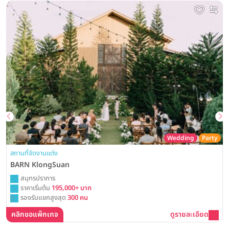
Wedding
Party
สถานที่จัดงานแต่ง
BARN KlongSuan
สมุทรปราการ
ราคาเริ่มต้น
195,000+ บาท
รองรับแขกสูงสุด
300 คน
คลิกขอแพ็กเกจ
ดูรายละเอียด