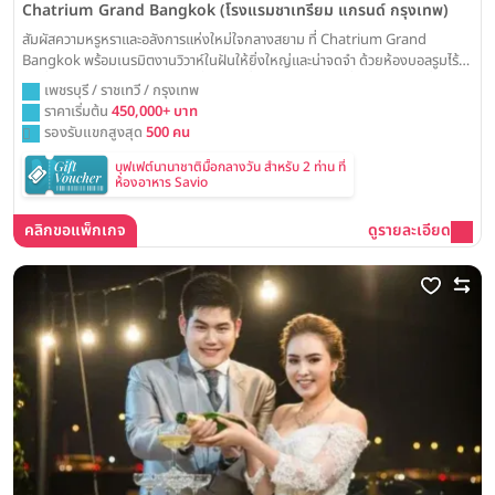
Chatrium Grand Bangkok (โรงแรมชาเทรียม แกรนด์ กรุงเทพ)
สัมผัสความหรูหราและอลังการแห่งใหม่ใจกลางสยาม ที่ Chatrium Grand
Bangkok พร้อมเนรมิตงานวิวาห์ในฝันให้ยิ่งใหญ่และน่าจดจำ ด้วยห้องบอลรูมไร้
เสาที่โอ่อ่าและเทคโนโลยีจอ LED ล้ำสมัย เพื่อการเฉลิมฉลองที่สมบูรณ์แบบที่สุด
เพชรบุรี / ราชเทวี / กรุงเทพ
ราคาเริ่มต้น
450,000+ บาท
รองรับแขกสูงสุด
500 คน
บุฟเฟต์นานาชาติมื้อกลางวัน สำหรับ 2 ท่าน ที่
ห้องอาหาร Savio
คลิกขอแพ็กเกจ
ดูรายละเอียด