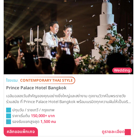
Wedding
โรงแรม
CONTEMPORARY THAI STYLE
Prince Palace Hotel Bangkok
เฉลิมฉลองวันสำคัญของคุณอย่างยิ่งใหญ่และสง่างาม ดุจงานวิวาห์ในพระราชวัง
ร่วมสมัย ที่ Prince Palace Hotel Bangkok พร้อมเนรมิตทุกความฝันให้เป็นจริง
ด้วยห้องแกรนด์บอลรูมโอ่โถงที่รองรับแขกได้สูงสุดถึง 1,500 ท่าน ผสานการ
ปทุมวัน / ราชเทวี / กรุงเทพ
ตกแต่งที่สะท้อนเอกลักษณ์ความเป็นไทย เพื่อสร้างสรรค์ค่ำคืนแห่งความทรงจำที่
ราคาเริ่มต้น
150,000+ บาท
สมบูรณ์แบบและน่าประทับใจที่สุด
รองรับแขกสูงสุด
1,500 คน
คลิกขอแพ็กเกจ
ดูรายละเอียด