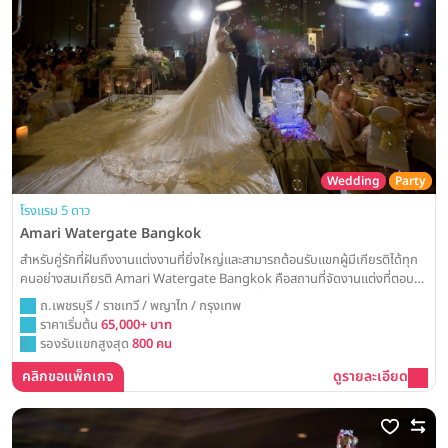
Wedding
Party
โรงแรม 5 ดาว
Amari Watergate Bangkok
สำหรับคู่รักที่ฝันถึงงานแต่งงานที่ยิ่งใหญ่และสามารถต้อนรับแขกผู้มีเกียรติได้ทุก
คนอย่างสมเกียรติ Amari Watergate Bangkok คือสถานที่จัดงานแต่งที่ตอบ
โจทย์ ด้วยห้องบอลรูมขนาดมหึมาใจกลางเมืองที่พร้อมเนรมิตทุกจินตนาการให้เป็น
ถ.เพชรบุรี / ราชเทวี / พญาไท / กรุงเทพ
จริง
ราคาเริ่มต้น
65,000+ บาท
รองรับแขกสูงสุด
800 คน
คลิกขอแพ็กเกจ
ดูรายละเอียด