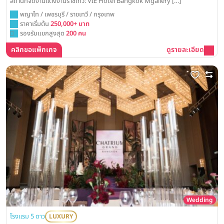
สถานที่จัดงานแต่งงานราชเทวี: VIE Hotel Bangkok Mgallery […]
พญาไท / เพชรบุรี / ราชเทวี / กรุงเทพ
ราคาเริ่มต้น
250,000+ บาท
รองรับแขกสูงสุด
200 คน
คลิกขอแพ็กเกจ
ดูรายละเอียด
Wedding
โรงแรม 5 ดาว
LUXURY