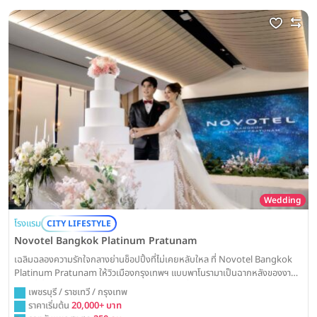
Wedding
โรงแรม
CITY LIFESTYLE
Novotel Bangkok Platinum Pratunam
เฉลิมฉลองความรักใจกลางย่านช็อปปิ้งที่ไม่เคยหลับใหล ที่ Novotel Bangkok
Platinum Pratunam ให้วิวเมืองกรุงเทพฯ แบบพาโนรามาเป็นฉากหลังของงาน
วิวาห์ที่เปี่ยมด้วยสีสันและความสนุกสนานในสไตล์ที่เป็นคุณ
เพชรบุรี / ราชเทวี / กรุงเทพ
ราคาเริ่มต้น
20,000+ บาท