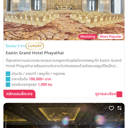
Wedding
Most Popular
โรงแรม 5 ดาว
LUXURY
Eastin Grand Hotel Phayathai
ที่สุดแห่งความสะดวกสบายและความหรูหราทันสมัยใจกลางพญาไท Eastin Grand
Hotel Phayathai พร้อมยกระดับงานวิวาห์ของคุณด้วยห้องบอลรูมดีไซน์ใหม่
ล่าสุด ณ ศูนย์กลางการเดินทางที่เชื่อมต่อทุกความสุขถึงกัน
ปทุมวัน / ราชเทวี / พญาไท / กรุงเทพ
ราคาเริ่มต้น
100,000+ บาท
รองรับแขกสูงสุด
1,000 คน
คลิกขอแพ็กเกจ
ดูรายละเอียด