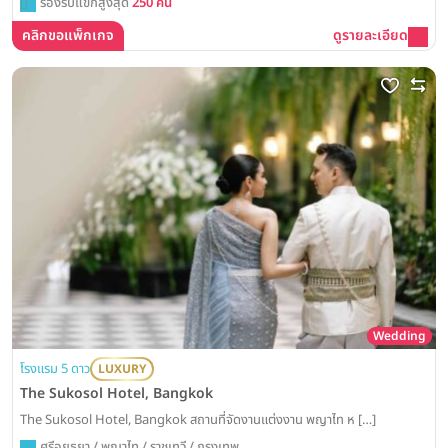
รองรับแขกสูงสุด
250 คน
คลิกขอแพ็กเกจ
ดูรายละเอียด
Wedding
โรงแรม 5 ดาว
LUXURY
The Sukosol Hotel, Bangkok
The Sukosol Hotel, Bangkok สถานที่จัดงานแต่งงาน พญาไท ห […]
ศรีอยุธยา / พญาไท / ราชเทวี / กรุงเทพ