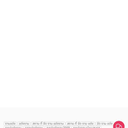
เลือก
1
รายการ
งานแต่ง
แต่งงาน
สถาน ที่ จัด งาน แต่งงาน
สถาน ที่ จัด งาน แต่ง
จัด งาน แต่ง
ฤกษ์แต่งงาน
ดูฤกษ์แต่งงาน
ฤกษ์แต่งงาน2569
ฤกษ์จดทะเบียนสมรส