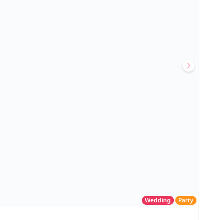
Wedding
Party
โรงแรม