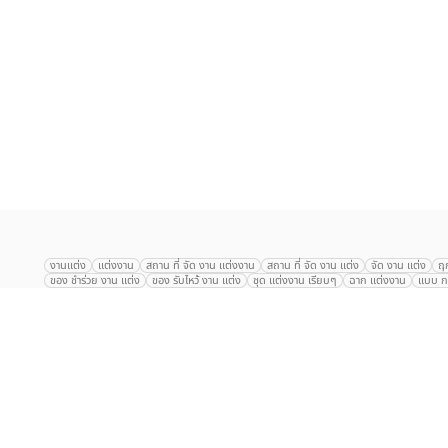
เลือก
1
รายการ
งานแต่ง
แต่งงาน
สถาน ที่ จัด งาน แต่งงาน
สถาน ที่ จัด งาน แต่ง
จัด งาน แต่ง
ฤ
ของ ชำร่วย งาน แต่ง
ของ รับไหว้ งาน แต่ง
ชุด แต่งงาน เรียบๆ
ฉาก แต่งงาน
แบบ กา
The Eros Grand Wedding
Baan Dusit Thani
รัตนพิมาน
Tango Woods Stud
Gaysorn Urban Resort
Kimpton Maa-Lai Bangkok
Grande Centre Point
The Peninsula Bangkok
TRUE ICON HALL
Reignwood Park
Graph Hotel
Courtyard
Conrad Bangkok
Hotel Nikko
The Sukosol
Millennium Hilt
Alexander Hotel
Crowne Plaza
Avana Grand Hotel and Convention Centr
Dusit Gourmet Event
Shanghai Mansion
RARIN
Novotel Siam Square
Centara Grand
Montien Riverside
Anantara Riverside
Century Park
G
Eastin Grand Hotel Sathorn
Prince Palace Hotel Bangkok
Tolani กุยบุรี
P
Arnoma Grand Bangkok
Radisson Blu Plaza Bangkok
ANA ANAN พัทยา
The Berkeley
AVANI+ Riverside Bangkok Hotel
ibis Styles
Hotel Nikko ชลบ