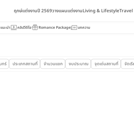
ฤกษ์แต่งงานปี 2569
วางแผนแต่งงาน
Living & Lifestyle
Trave
นแนะนำ
คลิปวีดีโอ
Romance Package
บทความ
นทร์
ประเภทสถานที่
จำนวนแขก
งบประมาณ
จุดเด่นสถานที่
จัดเร