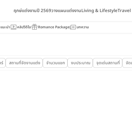
ฤกษ์แต่งงานปี 2569
วางแผนแต่งงาน
Living & Lifestyle
Trave
นแนะนำ
คลิปวีดีโอ
Romance Package
บทความ
ร์
สถานที่จัดงานแต่ง
จำนวนแขก
งบประมาณ
จุดเด่นสถานที่
จัด