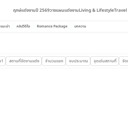
ฤกษ์แต่งงานปี 2569
วางแผนแต่งงาน
Living & Lifestyle
Trave
นแนะนำ
คลิปวีดีโอ
Romance Package
บทความ
ม1
สถานที่จัดงานแต่ง
จำนวนแขก
งบประมาณ
จุดเด่นสถานที่
จัด