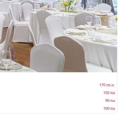
๋Jim
170 ตร.ม.
พื้นที่
150 คน
ค็อกเ
90 คน
บุฟเฟ่ต
100 คน
ซิทดาว