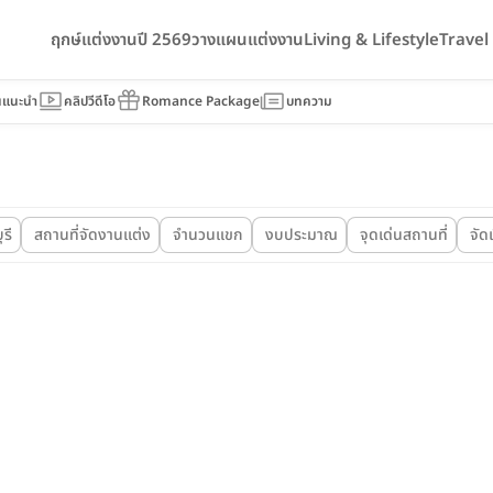
ฤกษ์แต่งงานปี 2569
วางแผนแต่งงาน
Living & Lifestyle
Trave
นแนะนำ
คลิปวีดีโอ
Romance Package
บทความ
รี
สถานที่จัดงานแต่ง
จำนวนแขก
งบประมาณ
จุดเด่นสถานที่
จัด