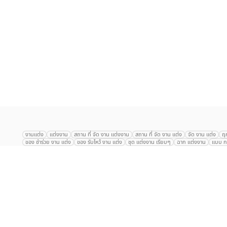
เลือก
1
รายการ
งานแต่ง
แต่งงาน
สถาน ที่ จัด งาน แต่งงาน
สถาน ที่ จัด งาน แต่ง
จัด งาน แต่ง
ฤ
ของ ชำร่วย งาน แต่ง
ของ รับไหว้ งาน แต่ง
ชุด แต่งงาน เรียบๆ
ฉาก แต่งงาน
แบบ กา
The Eros Grand Wedding
Baan Dusit Thani
รัตนพิมาน
Tango Woods Stud
Gaysorn Urban Resort
Kimpton Maa-Lai Bangkok
Grande Centre Point
The Peninsula Bangkok
TRUE ICON HALL
Reignwood Park
Graph Hotel
Courtyard
Conrad Bangkok
Hotel Nikko
The Sukosol
Millennium Hilt
Alexander Hotel
Crowne Plaza
Avana Grand Hotel and Convention Centr
Dusit Gourmet Event
Shanghai Mansion
RARIN
Novotel Siam Square
Centara Grand
Montien Riverside
Anantara Riverside
Century Park
G
Eastin Grand Hotel Sathorn
Prince Palace Hotel Bangkok
Tolani กุยบุรี
P
Arnoma Grand Bangkok
Radisson Blu Plaza Bangkok
ANA ANAN พัทยา
The Berkeley
AVANI+ Riverside Bangkok Hotel
ibis Styles
Hotel Nikko ชลบ