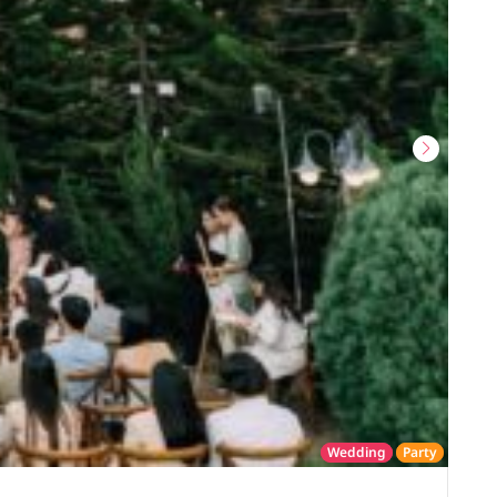
Wedding
Party
โรงแรม