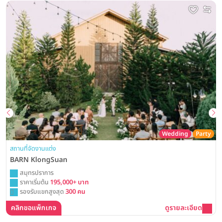
Wedding
Party
สถานที่จัดงานแต่ง
BARN KlongSuan
สมุทรปราการ
ราคาเริ่มต้น
195,000+ บาท
รองรับแขกสูงสุด
300 คน
คลิกขอแพ็กเกจ
ดูรายละเอียด