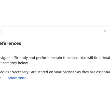
ทาง Weddinglist จะเก็บรักษาข้อมูลความลับของลูกค้าโดยจะไม่เปิด
เผยข้อมูลต่อสาธารณชน เพื่อประโยชน์สูงสุดในการเข้าถึงข้อมูลและ
eferences
สิทธิพิเศษต่าง ๆ ของทางโรงแรมและสถานที่จัดงานแต่งงาน
งานแต่ง
แต่งงาน
สถาน ที่ จัด งาน แต่งงาน
สถาน ที่ จัด งาน แต่ง
จัด งาน แต่ง
ฤกษ์แต่งงาน
ดูฤกษ์แต่งงาน
ฤกษ์แต่งงาน2569
ฤกษ์จดทะเบียนสมรส
เลือก
1
รายการ
เพื่อประสิทธิภาพในการใช้งาน Website Weddinglist ที่ดียิ่งขึ้น
vigate efficiently and perform certain functions. You will find det
ผู้ให้บริการจัดหาสถานที่งานแต่งงาน
การ์ด แต่งงาน
ชุด แต่งงาน
ชุด เจ้าสาว
กรุณายอมรับคุกกี้
t category below.
ช่างแต่งหน้าเจ้าสาว
ของ ชำร่วย งาน แต่ง
ของ รับไหว้ งาน แต่ง
ชุด แต่งงาน เรียบๆ
ฉาก แต่งงาน
แบบ การ์ด แต่งงาน
งาน แต่ง ใน สวน
พิธี แต่งงาน
จัดงานแต่งงาน งบ 200000
จัดงานแต่งงาน งบ 300000
จัดงานแต่งงาน งบ 500000
zed as "Necessary" are stored on your browser as they are essentia
ยอมรับคุกกี้
จัดงานแต่งงาน งบ 700000-1000000
. ...
Show more
เปรียบเทียบ
The Eros Grand Wedding
Baan Dusit Thani
รัตนพิมาน
Tango Woods Studio
LA CHAPELLE
CDC Ballroom
Sindhorn Kempinski
Pullman
Chercharn
เรือนเจ้าสาว
VALA Hua Hin
Grande Centre Point
Wedding at IMPACT
Gaysorn Urban Resort
Kimpton Maa-Lai Bangkok
Grande Centre Point
เรือนนพเก้า
Nathong Banquet Hall
Movenpick BDMS
JW Marriott
ired to enable the basic features of this site, such as providing se
SIAMDASADA เขาใหญ่
Arundara
Jim Thompson
Tolani เกาะกูด
ferences. These cookies do not store any personally identifiable d
Chatrium Grand Bangkok
The Peninsula Bangkok
TRUE ICON HALL
Reignwood Park
Graph Hotels
Tanwa The Food Project
บ้านวรรณกวี