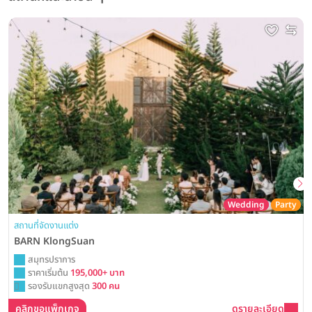
Wedding
Party
สถานที่จัดงานแต่ง
BARN KlongSuan
สมุทรปราการ
ราคาเริ่มต้น
195,000+ บาท
รองรับแขกสูงสุด
300 คน
คลิกขอแพ็กเกจ
ดูรายละเอียด