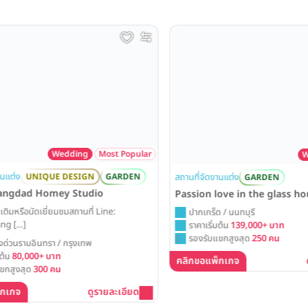
Wedding
Most Popular
Wed
ต่ง
สถานที่จัดงานแต่ง
UNIQUE DESIGN
GARDEN
GARDEN
ngdad Homey Studio
Passion love in the glass hou
มหรือนัดเยี่ยมชมสถานที่ Line:
ปากเกร็ด / นนทบุรี
 […]
ราคาเริ่มต้น
139,000+ บาท
รองรับแขกสูงสุด
250 คน
วนรามอินทรา / กรุงเทพ
น
80,000+ บาท
คลิกขอแพ็กเกจ
ดู
สูงสุด
300 คน
เกจ
ดูรายละเอียด