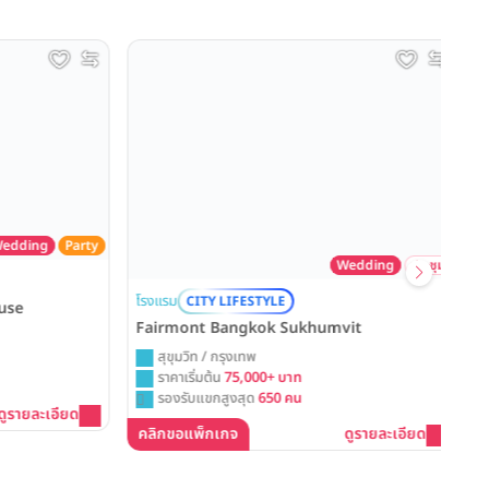
ding
Party
Wedding
ประชุม
โรง
โรงแรม
CITY LIFESTYLE
Th
se
Fairmont Bangkok Sukhumvit
สุขุมวิท / กรุงเทพ
ราคาเริ่มต้น
75,000+ บาท
รองรับแขกสูงสุด
650 คน
คล
รายละเอียด
คลิกขอแพ็กเกจ
ดูรายละเอียด