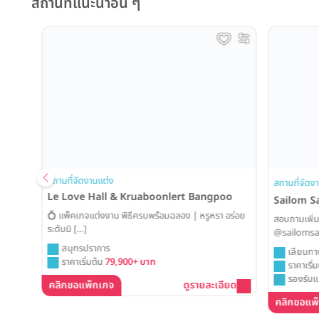
สถานที่แนะนำอื่น ๆ
ing
สถานที่จัดงานแต่ง
สถานที่จัดงานแ
Le Love Hall & Kruaboonlert Bangpoo
Sailom Sa
💍 แพ็คเกจแต่งงาน พิธีครบพร้อมฉลอง | หรูหรา อร่อย
สอบถามเพิ่มเติ
ระดับมิ […]
@sailomsang
สมุทรปราการ
เลียบทางด่
ราคาเริ่มต้น
79,900+ บาท
ราคาเริ่มต้
รองรับแขก
คลิกขอแพ็กเกจ
ดูรายละเอียด
คลิกขอแพ็ก