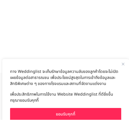
ทาง Weddinglist จะเก็บรักษาข้อมูลความลับของลูกค้าโดยจะไม่เปิด
เผยข้อมูลต่อสาธารณชน เพื่อประโยชน์สูงสุดในการเข้าถึงข้อมูลและ
สิทธิพิเศษต่าง ๆ ของทางโรงแรมและสถานที่จัดงานแต่งงาน
งานแต่ง
แต่งงาน
สถาน ที่ จัด งาน แต่งงาน
สถาน ที่ จัด งาน แต่ง
จัด งาน แต่ง
ฤกษ์แต่งงาน
ดูฤกษ์แต่งงาน
ฤกษ์แต่งงาน2569
ฤกษ์จดทะเบียนสมรส
เลือก
1
รายการ
เพื่อประสิทธิภาพในการใช้งาน Website Weddinglist ที่ดียิ่งขึ้น
ผู้ให้บริการจัดหาสถานที่งานแต่งงาน
การ์ด แต่งงาน
ชุด แต่งงาน
ชุด เจ้าสาว
กรุณายอมรับคุกกี้
ช่างแต่งหน้าเจ้าสาว
ของ ชำร่วย งาน แต่ง
ของ รับไหว้ งาน แต่ง
ชุด แต่งงาน เรียบๆ
ฉาก แต่งงาน
แบบ การ์ด แต่งงาน
งาน แต่ง ใน สวน
พิธี แต่งงาน
จัดงานแต่งงาน งบ 200000
จัดงานแต่งงาน งบ 300000
จัดงานแต่งงาน งบ 500000
ยอมรับคุกกี้
จัดงานแต่งงาน งบ 700000-1000000
เปรียบเทียบ
The Eros Grand Wedding
Baan Dusit Thani
รัตนพิมาน
Tango Woods Studio
LA CHAPELLE
CDC Ballroom
Sindhorn Kempinski
Pullman
Chercharn