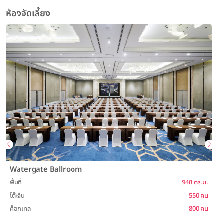
ห้องจัดเลี้ยง
Watergate Ballroom
พื้นที่
948 ตร.ม.
พ
โต๊ะจีน
550 คน
ค็อกเทล
800 คน