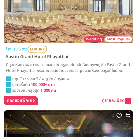
Wedding
Most Popular
โรงแรม 5 ดาว
LUXURY
Eastin Grand Hotel Phayathai
ที่สุดแห่งความสะดวกสบายและความหรูหราทันสมัยใจกลางพญาไท Eastin Grand
Hotel Phayathai พร้อมยกระดับงานวิวาห์ของคุณด้วยห้องบอลรูมดีไซน์ใหม่
ล่าสุด ณ ศูนย์กลางการเดินทางที่เชื่อมต่อทุกความสุขถึงกัน
ปทุมวัน / ราชเทวี / พญาไท / กรุงเทพ
ราคาเริ่มต้น
100,000+ บาท
รองรับแขกสูงสุด
1,000 คน
คลิกขอแพ็กเกจ
ดูรายละเอียด