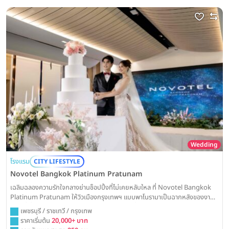
Wedding
โรงแรม
CITY LIFESTYLE
Novotel Bangkok Platinum Pratunam
เฉลิมฉลองความรักใจกลางย่านช็อปปิ้งที่ไม่เคยหลับใหล ที่ Novotel Bangkok
Platinum Pratunam ให้วิวเมืองกรุงเทพฯ แบบพาโนรามาเป็นฉากหลังของงาน
วิวาห์ที่เปี่ยมด้วยสีสันและความสนุกสนานในสไตล์ที่เป็นคุณ
เพชรบุรี / ราชเทวี / กรุงเทพ
ราคาเริ่มต้น
20,000+ บาท