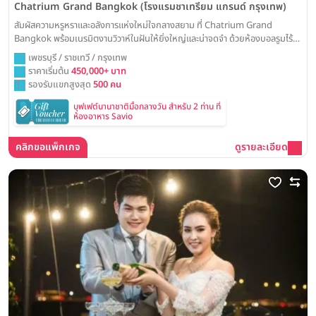
Chatrium Grand Bangkok (โรงแรมชาเทรียม แกรนด์ กรุงเทพ)
สัมผัสความหรูหราและอลังการแห่งใหม่ใจกลางสยาม ที่ Chatrium Grand
Bangkok พร้อมเนรมิตงานวิวาห์ในฝันให้ยิ่งใหญ่และน่าจดจำ ด้วยห้องบอลรูมไร้
เสาที่โอ่อ่าและเทคโนโลยีจอ LED ล้ำสมัย เพื่อการเฉลิมฉลองที่สมบูรณ์แบบที่สุด
เพชรบุรี / ราชเทวี / กรุงเทพ
ราคาเริ่มต้น
450,000+ บาท
รองรับแขกสูงสุด
500 คน
บุฟเฟต์นานาชาติมื้อกลางวัน สำหรับ 2 ท่าน ที่
ห้องอาหาร Savio
คลิกขอแพ็กเกจ
ดูรายละเอียด