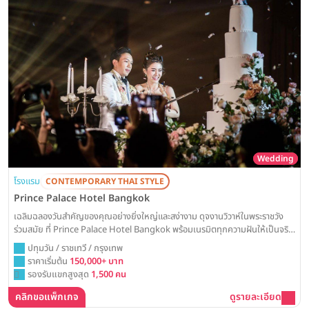
Wedding
โรงแรม
CONTEMPORARY THAI STYLE
Prince Palace Hotel Bangkok
เฉลิมฉลองวันสำคัญของคุณอย่างยิ่งใหญ่และสง่างาม ดุจงานวิวาห์ในพระราชวัง
ร่วมสมัย ที่ Prince Palace Hotel Bangkok พร้อมเนรมิตทุกความฝันให้เป็นจริง
ด้วยห้องแกรนด์บอลรูมโอ่โถงที่รองรับแขกได้สูงสุดถึง 1,500 ท่าน ผสานการ
ปทุมวัน / ราชเทวี / กรุงเทพ
ตกแต่งที่สะท้อนเอกลักษณ์ความเป็นไทย เพื่อสร้างสรรค์ค่ำคืนแห่งความทรงจำที่
ราคาเริ่มต้น
150,000+ บาท
สมบูรณ์แบบและน่าประทับใจที่สุด
รองรับแขกสูงสุด
1,500 คน
คลิกขอแพ็กเกจ
ดูรายละเอียด