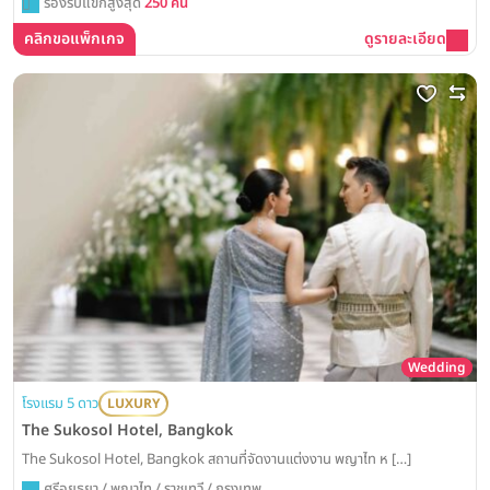
รองรับแขกสูงสุด
250 คน
คลิกขอแพ็กเกจ
ดูรายละเอียด
Wedding
โรงแรม 5 ดาว
LUXURY
The Sukosol Hotel, Bangkok
The Sukosol Hotel, Bangkok สถานที่จัดงานแต่งงาน พญาไท ห […]
ศรีอยุธยา / พญาไท / ราชเทวี / กรุงเทพ