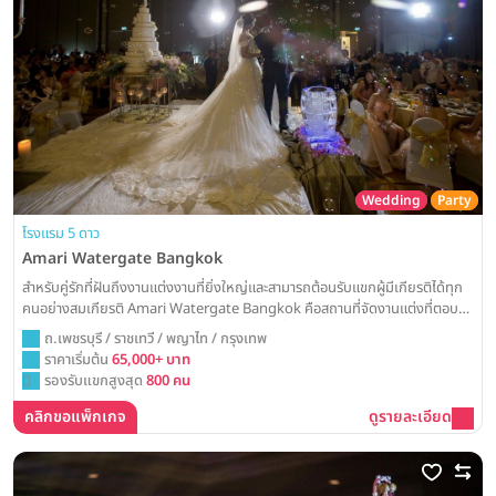
Wedding
Party
โรงแรม 5 ดาว
Amari Watergate Bangkok
สำหรับคู่รักที่ฝันถึงงานแต่งงานที่ยิ่งใหญ่และสามารถต้อนรับแขกผู้มีเกียรติได้ทุก
คนอย่างสมเกียรติ Amari Watergate Bangkok คือสถานที่จัดงานแต่งที่ตอบ
โจทย์ ด้วยห้องบอลรูมขนาดมหึมาใจกลางเมืองที่พร้อมเนรมิตทุกจินตนาการให้เป็น
ถ.เพชรบุรี / ราชเทวี / พญาไท / กรุงเทพ
จริง
ราคาเริ่มต้น
65,000+ บาท
รองรับแขกสูงสุด
800 คน
คลิกขอแพ็กเกจ
ดูรายละเอียด