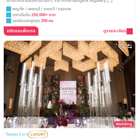
สถานที่จัดงานแต่งงานราชเทวี: VIE Hotel Bangkok Mgallery […]
พญาไท / เพชรบุรี / ราชเทวี / กรุงเทพ
ราคาเริ่มต้น
250,000+ บาท
รองรับแขกสูงสุด
200 คน
คลิกขอแพ็กเกจ
ดูรายละเอียด
Wedding
โรงแรม 5 ดาว
LUXURY