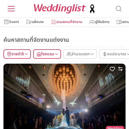
Event
แพ็คเกจ
รวมสถานที่จัดงาน
ผู้ให้บริการ
สถาน
ค้นหาสถานที่จัดงานแต่งงาน
ราชดำริ
โรงแรม
จำนวนแขก
งบประมาณ
Wedding