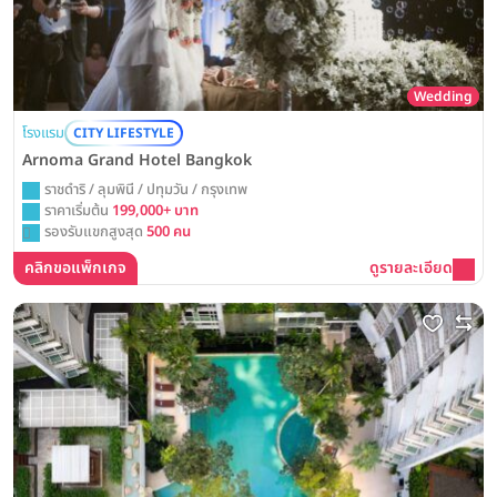
Wedding
โรงแรม
CITY LIFESTYLE
Arnoma Grand Hotel Bangkok
ราชดำริ / ลุมพินี / ปทุมวัน / กรุงเทพ
ราคาเริ่มต้น
199,000+ บาท
รองรับแขกสูงสุด
500 คน
คลิกขอแพ็กเกจ
ดูรายละเอียด