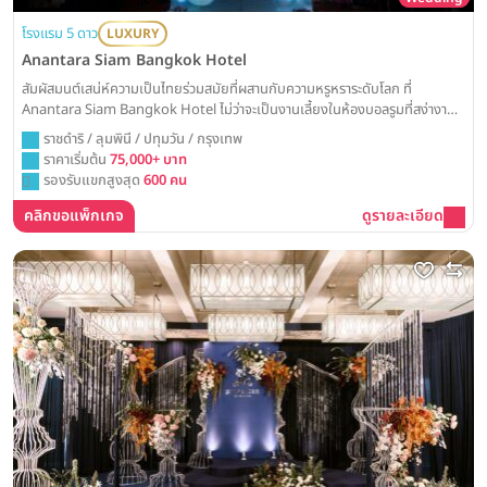
โรงแรม 5 ดาว
LUXURY
Anantara Siam Bangkok Hotel
สัมผัสมนต์เสน่ห์ความเป็นไทยร่วมสมัยที่ผสานกับความหรูหราระดับโลก ที่
Anantara Siam Bangkok Hotel ไม่ว่าจะเป็นงานเลี้ยงในห้องบอลรูมที่สง่างาม
หรือพิธีในสวนสวยใจกลางกรุงฯ ที่นี่พร้อมมอบประสบการณ์วิวาห์ที่งดงามและน่า
ราชดำริ / ลุมพินี / ปทุมวัน / กรุงเทพ
ประทับใจ
ราคาเริ่มต้น
75,000+ บาท
รองรับแขกสูงสุด
600 คน
คลิกขอแพ็กเกจ
ดูรายละเอียด