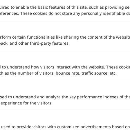
ired to enable the basic features of this site, such as providing se
ferences. These cookies do not store any personally identifiable d
rform certain functionalities like sharing the content of the websit
back, and other third-party features.
d to understand how visitors interact with the website. These cooki
 as the number of visitors, bounce rate, traffic source, etc.
ทาง Weddinglist จะเก็บรักษาข้อมูลความลับของลูกค้าโดยจะไม่เปิด
เผยข้อมูลต่อสาธารณชน เพื่อประโยชน์สูงสุดในการเข้าถึงข้อมูลและ
sed to understand and analyze the key performance indexes of th
สิทธิพิเศษต่าง ๆ ของทางโรงแรมและสถานที่จัดงานแต่งงาน
 experience for the visitors.
งานแต่ง
แต่งงาน
สถาน ที่ จัด งาน แต่งงาน
สถาน ที่ จัด งาน แต่ง
จัด งาน แต่ง
เลือก
1
รายการ
เพื่อประสิทธิภาพในการใช้งาน Website Weddinglist ที่ดียิ่งขึ้น
ฤกษ์แต่งงาน
ดูฤกษ์แต่งงาน
ฤกษ์แต่งงาน2569
ฤกษ์จดทะเบียนสมรส
กรุณายอมรับคุกกี้
ผู้ให้บริการจัดหาสถานที่งานแต่งงาน
การ์ด แต่งงาน
ชุด แต่งงาน
ชุด เจ้าสาว
ช่างแต่งหน้าเจ้าสาว
ของ ชำร่วย งาน แต่ง
ของ รับไหว้ งาน แต่ง
ชุด แต่งงาน เรียบๆ
ฉาก แต่งงาน
แบบ การ์ด แต่งงาน
งาน แต่ง ใน สวน
พิธี แต่งงาน
 used to provide visitors with customized advertisements based on
จัดงานแต่งงาน งบ 200000
จัดงานแต่งงาน งบ 300000
จัดงานแต่งงาน งบ 500000