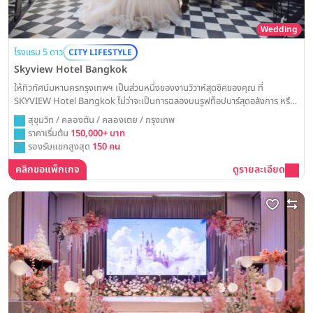
Wedding
โรงแรม 5 ดาว
CITY LIFESTYLE
Skyview Hotel Bangkok
ให้ทิวทัศน์มหานครกรุงเทพฯ เป็นส่วนหนึ่งของงานวิวาห์สุดชิคของคุณ ที่
SKYVIEW Hotel Bangkok ไม่ว่าจะเป็นการฉลองบนรูฟท็อปบาร์สุดอลังการ หรือ
ในห้องบอลรูมดีไซน์เก๋ ที่นี่พร้อมเปลี่ยนวันสำคัญของคุณให้กลายเป็นปาร์ตี้ที่น่า
สุขุมวิท / คลองตัน / คลองเตย / กรุงเทพ
จดจำที่สุด
ราคาเริ่มต้น
150,000+ บาท
รองรับแขกสูงสุด
150 คน
คลิกขอแพ็กเกจ
ดูรายละเอียด