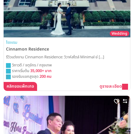
Wedding
โรงแรม
Cinnamon Residence
รีวิวแต่งงาน Cinnamon Residence: วิวาห์สไตล์ Minimal ย่ […]
วิภาวดี / จตุจักร / กรุงเทพ
ราคาเริ่มต้น
35,000+ บาท
รองรับแขกสูงสุด
200 คน
คลิกขอแพ็กเกจ
ดูรายละเอียด