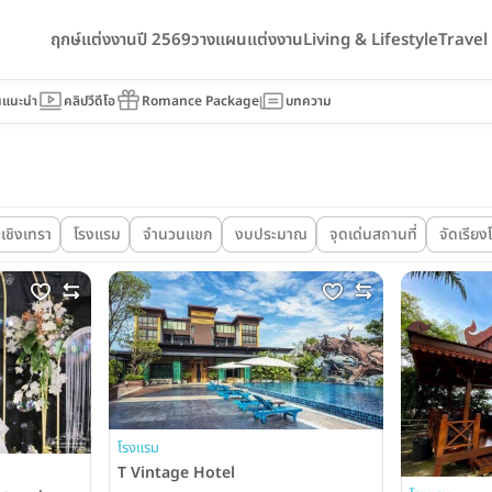
ฤกษ์แต่งงานปี 2569
วางแผนแต่งงาน
Living & Lifestyle
Trave
นแนะนำ
คลิปวีดีโอ
Romance Package
บทความ
เชิงเทรา
โรงแรม
จำนวนแขก
งบประมาณ
จุดเด่นสถานที่
จัดเรียง
โรงแรม
T Vintage Hotel