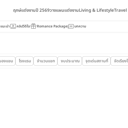
ฤกษ์แต่งงานปี 2569
วางแผนแต่งงาน
Living & Lifestyle
Trave
นแนะนำ
คลิปวีดีโอ
Romance Package
บทความ
นองแขม
โรงแรม
จำนวนแขก
งบประมาณ
จุดเด่นสถานที่
จัดเรียง