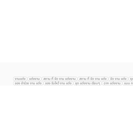
เลือก
1
รายการ
งานแต่ง
แต่งงาน
สถาน ที่ จัด งาน แต่งงาน
สถาน ที่ จัด งาน แต่ง
จัด งาน แต่ง
ฤ
ของ ชำร่วย งาน แต่ง
ของ รับไหว้ งาน แต่ง
ชุด แต่งงาน เรียบๆ
ฉาก แต่งงาน
แบบ กา
The Eros Grand Wedding
Baan Dusit Thani
รัตนพิมาน
Tango Woods Stud
Gaysorn Urban Resort
Kimpton Maa-Lai Bangkok
Grande Centre Point
The Peninsula Bangkok
TRUE ICON HALL
Reignwood Park
Graph Hotel
Courtyard
Conrad Bangkok
Hotel Nikko
The Sukosol
Millennium Hilt
Alexander Hotel
Crowne Plaza
Avana Grand Hotel and Convention Centr
Dusit Gourmet Event
Shanghai Mansion
RARIN
Novotel Siam Square
Centara Grand
Montien Riverside
Anantara Riverside
Century Park
G
Eastin Grand Hotel Sathorn
Prince Palace Hotel Bangkok
Tolani กุยบุรี
P
Arnoma Grand Bangkok
Radisson Blu Plaza Bangkok
ANA ANAN พัทยา
The Berkeley
AVANI+ Riverside Bangkok Hotel
ibis Styles
Hotel Nikko ชลบ