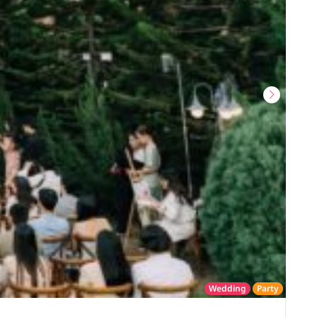
Wedding
Party
โรงแรม