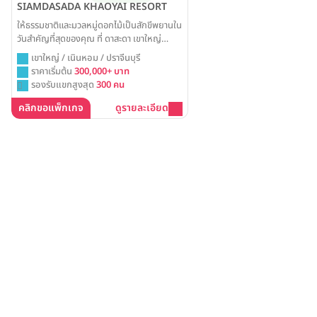
SIAMDASADA KHAOYAI RESORT
ให้ธรรมชาติและมวลหมู่ดอกไม้เป็นสักขีพยานใน
วันสำคัญที่สุดของคุณ ที่ ดาสะดา เขาใหญ่
รีสอร์ท คุณสามารถจัดงานแต่งงานในฝัน
เขาใหญ่ / เนินหอม / ปราจีนบุรี
ท่ามกลางบรรยากาศของสวนสวยสุดอลังการที่
ราคาเริ่มต้น
300,000+ บาท
โอบล้อมด้วยวิวทิวเขา พร้อมสร้างความทรงจำที่
รองรับแขกสูงสุด
300 คน
แสนงดงามและตราตรึงใจไปตลอดกาล
คลิกขอแพ็กเกจ
ดูรายละเอียด