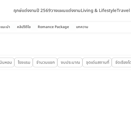
ฤกษ์แต่งงานปี 2569
วางแผนแต่งงาน
Living & Lifestyle
Trave
นแนะนำ
คลิปวีดีโอ
Romance Package
บทความ
เนินหอม
โรงแรม
จำนวนแขก
งบประมาณ
จุดเด่นสถานที่
จัดเรียงโ