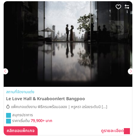
สถานที่จัดงานแต่ง
Le Love Hall & Kruaboonlert Bangpoo
💍 แพ็คเกจแต่งงาน พิธีครบพร้อมฉลอง | หรูหรา อร่อยระดับมิ […]
สมุทรปราการ
ราคาเริ่มต้น
79,900+ บาท
คลิกขอแพ็กเกจ
ดูรายละเอียด