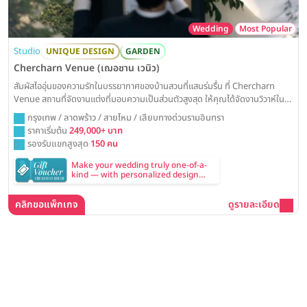
Wedding
Most Popular
Studio
UNIQUE DESIGN
GARDEN
Chercharn Venue (เฌอชาน เวนิว)
สัมผัสไออุ่นของความรักในบรรยากาศของบ้านสวนที่แสนร่มรื่น ที่ Chercharn
Venue สถานที่จัดงานแต่งที่มอบความเป็นส่วนตัวสูงสุด ให้คุณได้จัดงานวิวาห์ใน
สวนสวย ท่ามกลางคนที่คุณรัก เหมือนจัดงานที่บ้านของคุณเอง
กรุงเทพ / ลาดพร้าว / สายไหม / เลียบทางด่วนรามอินทรา
ราคาเริ่มต้น
249,000+ บาท
รองรับแขกสูงสุด
150 คน
Make your wedding truly one-of-a-
kind — with personalized design
included in every Summer Sunde'
decoration package
คลิกขอแพ็กเกจ
ดูรายละเอียด