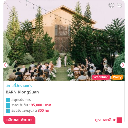
Wedding
Party
สถานที่จัดงานแต่ง
BARN KlongSuan
สมุทรปราการ
ราคาเริ่มต้น
195,000+ บาท
รองรับแขกสูงสุด
300 คน
คลิกขอแพ็กเกจ
ดูรายละเอียด