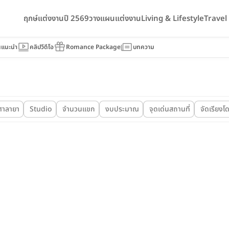
ฤกษ์แต่งงานปี 2569
วางแผนแต่งงาน
Living & Lifestyle
Trave
นแนะนำ
คลิปวีดีโอ
Romance Package
บทความ
ศาลายา
Studio
จำนวนแขก
งบประมาณ
จุดเด่นสถานที่
จัดเรียงโ