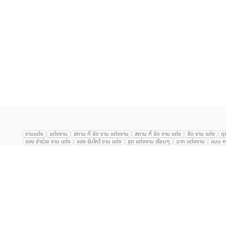
เลือก
1
รายการ
งานแต่ง
แต่งงาน
สถาน ที่ จัด งาน แต่งงาน
สถาน ที่ จัด งาน แต่ง
จัด งาน แต่ง
ฤ
ของ ชำร่วย งาน แต่ง
ของ รับไหว้ งาน แต่ง
ชุด แต่งงาน เรียบๆ
ฉาก แต่งงาน
แบบ กา
The Eros Grand Wedding
Baan Dusit Thani
รัตนพิมาน
Tango Woods Stud
Gaysorn Urban Resort
Kimpton Maa-Lai Bangkok
Grande Centre Point
The Peninsula Bangkok
TRUE ICON HALL
Reignwood Park
Graph Hotel
Courtyard
Conrad Bangkok
Hotel Nikko
The Sukosol
Millennium Hilt
Alexander Hotel
Crowne Plaza
Avana Grand Hotel and Convention Centr
Dusit Gourmet Event
Shanghai Mansion
RARIN
Novotel Siam Square
Centara Grand
Montien Riverside
Anantara Riverside
Century Park
G
Eastin Grand Hotel Sathorn
Prince Palace Hotel Bangkok
Tolani กุยบุรี
P
Arnoma Grand Bangkok
Radisson Blu Plaza Bangkok
ANA ANAN พัทยา
The Berkeley
AVANI+ Riverside Bangkok Hotel
ibis Styles
Hotel Nikko ชลบ