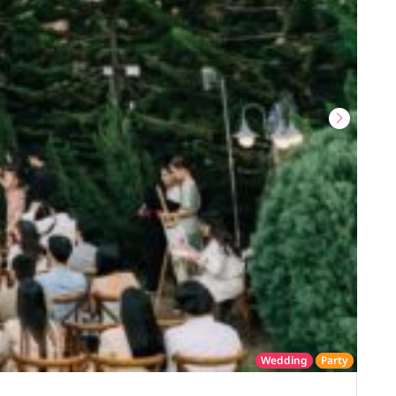
Wedding
Party
โรงแรม