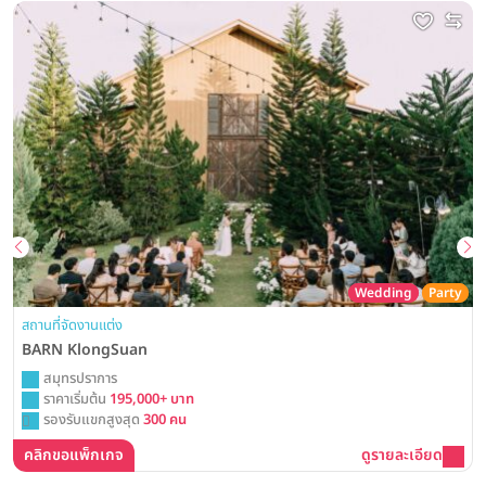
Wedding
Party
สถานที่จัดงานแต่ง
BARN KlongSuan
สมุทรปราการ
ราคาเริ่มต้น
195,000+ บาท
รองรับแขกสูงสุด
300 คน
คลิกขอแพ็กเกจ
ดูรายละเอียด