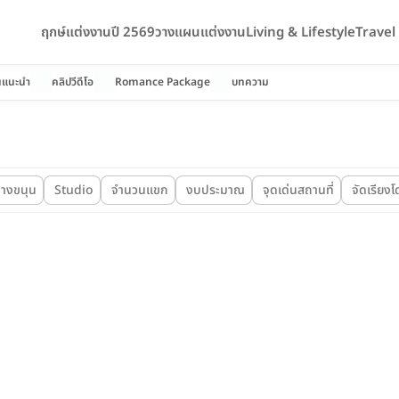
ฤกษ์แต่งงานปี 2569
วางแผนแต่งงาน
Living & Lifestyle
Trave
นแนะนำ
คลิปวีดีโอ
Romance Package
บทความ
างขนุน
Studio
จำนวนแขก
งบประมาณ
จุดเด่นสถานที่
จัดเรียง