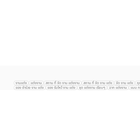
เลือก
1
รายการ
งานแต่ง
แต่งงาน
สถาน ที่ จัด งาน แต่งงาน
สถาน ที่ จัด งาน แต่ง
จัด งาน แต่ง
ฤ
ของ ชำร่วย งาน แต่ง
ของ รับไหว้ งาน แต่ง
ชุด แต่งงาน เรียบๆ
ฉาก แต่งงาน
แบบ กา
The Eros Grand Wedding
Baan Dusit Thani
รัตนพิมาน
Tango Woods Stud
Gaysorn Urban Resort
Kimpton Maa-Lai Bangkok
Grande Centre Point
The Peninsula Bangkok
TRUE ICON HALL
Reignwood Park
Graph Hotel
Courtyard
Conrad Bangkok
Hotel Nikko
The Sukosol
Millennium Hilt
Alexander Hotel
Crowne Plaza
Avana Grand Hotel and Convention Centr
Dusit Gourmet Event
Shanghai Mansion
RARIN
Novotel Siam Square
Centara Grand
Montien Riverside
Anantara Riverside
Century Park
G
Eastin Grand Hotel Sathorn
Prince Palace Hotel Bangkok
Tolani กุยบุรี
P
Arnoma Grand Bangkok
Radisson Blu Plaza Bangkok
ANA ANAN พัทยา
The Berkeley
AVANI+ Riverside Bangkok Hotel
ibis Styles
Hotel Nikko ชลบ