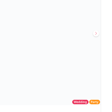
Wedding
Party
โรงแรม