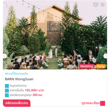
Wedding
Party
สถานที่จัดงานแต่ง
BARN KlongSuan
สมุทรปราการ
ราคาเริ่มต้น
195,000+ บาท
รองรับแขกสูงสุด
300 คน
คลิกขอแพ็กเกจ
ดูรายละเอียด